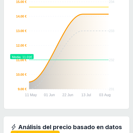
15.00 €
234
14.00 €
13.00 €
233
12.00 €
Media: 11.01€
11.00 €
232
10.00 €
9.00 €
231
11 May
01 Jun
22 Jun
13 Jul
03 Aug
Análisis del precio basado en datos