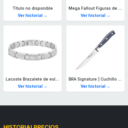
Título no disponible
Mega Fallout Figuras de acción y Juguetes de construcción, Parada de Camiones Red Rocket con 824 Piezas, 2 Personajes articulados y Accesorios, para coleccionistas, HXT00
Ver historial →
Ver historial →
Lacoste Brazalete de eslabón para Hombre Colección STENCIL de Acero inoxidable
BRA Signature | Cuchillo tomatero 120 mm, Acero Inoxidable alemán forjado con Molibdeno Vanadio, Mango Remachado ABS, Diseño Ergonómico, Hoja 1,6 mm espesor
Ver historial →
Ver historial →
HISTORIALPRECIOS