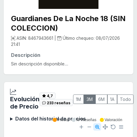
Guardianes De La Noche 18 (SIN
COLECCION)
ASIN: 8467943661 |
Último chequeo: 08/07/2026
21:41
Descripción
Sin descripción disponible....
4,7
Evolución
1M
3M
6M
1A
Todo
233 reseñas
de Precio
Datos del historial de precios
Precio
Nº Reseñas
Valoración