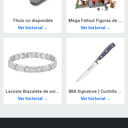
Título no disponible
Mega Fallout Figuras de acción y Juguetes de construcción, Parada de Camiones Red Rocket con 824 Piezas, 2 Personajes articulados y Accesorios, para coleccionistas, HXT00
Ver historial →
Ver historial →
Lacoste Brazalete de eslabón para Hombre Colección STENCIL de Acero inoxidable
BRA Signature | Cuchillo tomatero 120 mm, Acero Inoxidable alemán forjado con Molibdeno Vanadio, Mango Remachado ABS, Diseño Ergonómico, Hoja 1,6 mm espesor
Ver historial →
Ver historial →