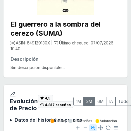
El guerrero a la sombra del
cerezo (SUMA)
ASIN: 849129130X |
Último chequeo: 07/07/2026
10:40
Descripción
Sin descripción disponible....
4,5
Evolución
1M
3M
6M
1A
Todo
4.817 reseñas
de Precio
Datos del historial de precios
Precio
Nº Reseñas
Valoración