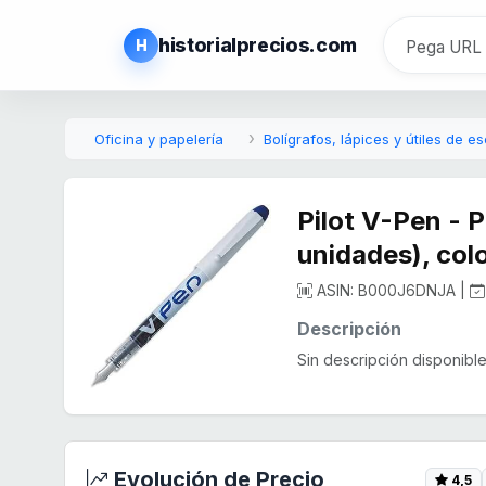
historialprecios.com
H
Oficina y papelería
Bolígrafos, lápices y útiles de es
Pilot V-Pen - 
unidades), colo
ASIN: B000J6DNJA |
Descripción
Sin descripción disponible.
Evolución de Precio
4,5