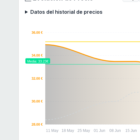
Datos del historial de precios
36.00 €
34.00 €
Media: 33.23€
32.00 €
30.00 €
28.00 €
11 May
18 May
25 May
01 Jun
08 Jun
15 Jun