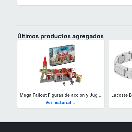
Últimos productos agregados
Mega Fallout Figuras de acción y Juguetes de construcción, Parada de Camiones Red Rocket con 824 Piezas, 2 Personajes articulados y Accesorios, para coleccionistas, HXT00
Ver historial →