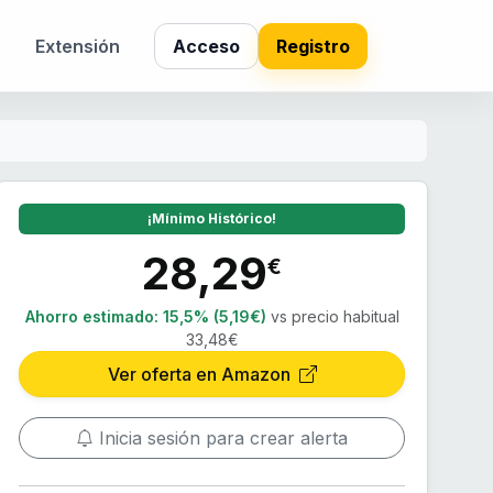
s
Extensión
Acceso
Registro
¡Mínimo Histórico!
28,29
€
Ahorro estimado:
15,5% (5,19€)
vs precio habitual
33,48€
Ver oferta en Amazon
Inicia sesión para crear alerta