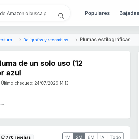
Populares
Bajada
Plumas estilográficas
critura
Bolígrafos y recambios
Pluma de un solo uso (12
r azul
Último chequeo: 24/07/2026 14:13
...
1M
3M
6M
1A
Todo
770 reseñas