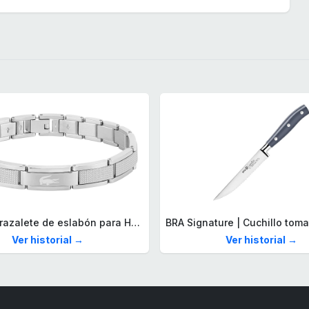
Lacoste Brazalete de eslabón para Hombre Colección STENCIL de Acero inoxidable
Ver historial →
Ver historial →