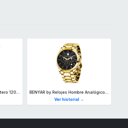
BRA Signature | Cuchillo tomatero 120 mm, Acero Inoxidable alemán forjado con Molibdeno Vanadio, Mango Remachado ABS, Diseño Ergonómico, Hoja 1,6 mm espesor
BENYAR by Relojes Hombre Analógico Cuarzo Cronografo Impermeable Luminoso Fecha Moda Casual Reloj de Pulsera Elegante Regalo para Hombre
Ver historial →