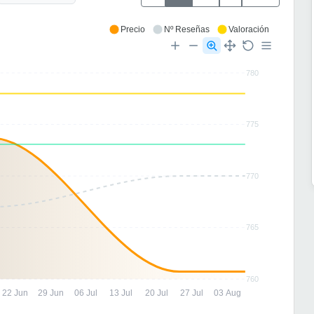
Precio
Nº Reseñas
Valoración
780
775
770
765
760
22 Jun
29 Jun
06 Jul
13 Jul
20 Jul
27 Jul
03 Aug