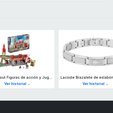
Mega Fallout Figuras de acción y Juguetes de construcción, Parada de Camiones Red Rocket con 824 Piezas, 2 Personajes articulados y Accesorios, para coleccionistas, HXT00
Ver historial →
Ver historial →