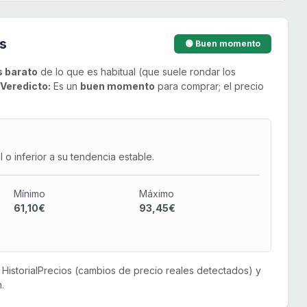
s
🟢 Buen momento
 barato
de lo que es habitual (que suele rondar los
Veredicto:
Es un
buen momento
para comprar; el precio
o inferior a su tendencia estable.
Mínimo
Máximo
61,10€
93,45€
or HistorialPrecios (cambios de precio reales detectados) y
.