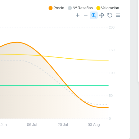
Precio
Nº Reseñas
Valoración
200
150
100
50
0
 Jun
06 Jul
20 Jul
03 Aug