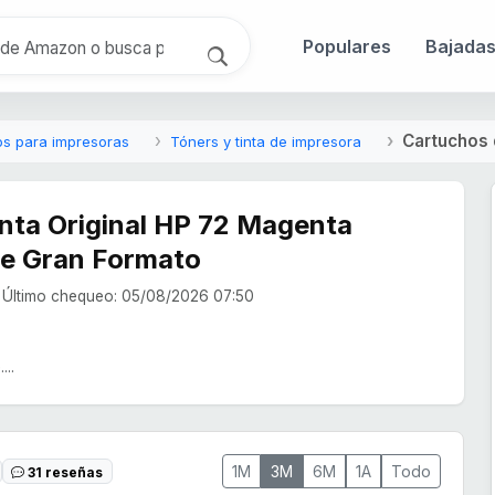
Populares
Bajada
Cartuchos 
os para impresoras
Tóners y tinta de impresora
nta Original HP 72 Magenta
de Gran Formato
Último chequeo: 05/08/2026 07:50
...
1M
3M
6M
1A
Todo
31 reseñas