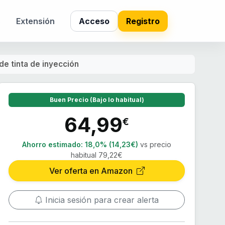
s
Extensión
Acceso
Registro
de tinta de inyección
Buen Precio (Bajo lo habitual)
64,99
€
Ahorro estimado:
18,0% (14,23€)
vs precio
habitual 79,22€
Ver oferta en Amazon
Inicia sesión para crear alerta