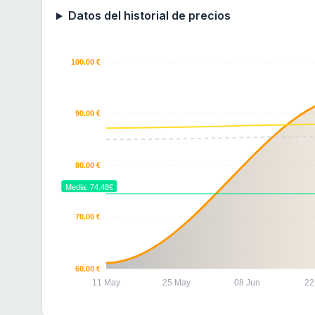
Datos del historial de precios
100.00 €
90.00 €
80.00 €
Media: 74.48€
70.00 €
60.00 €
11 May
25 May
08 Jun
22