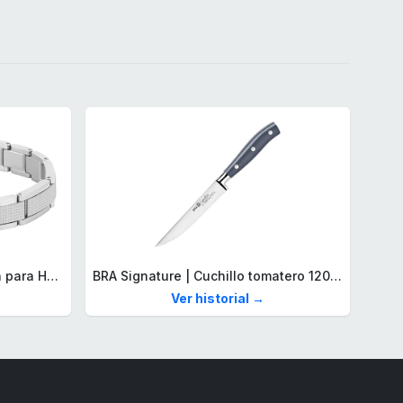
Lacoste Brazalete de eslabón para Hombre Colección STENCIL de Acero inoxidable
BRA Signature | Cuchillo tomatero 120 mm, Acero Inoxidable alemán forjado con Molibdeno Vanadio, Mango Remachado ABS, Diseño Ergonómico, Hoja 1,6 mm espesor
Ver historial →