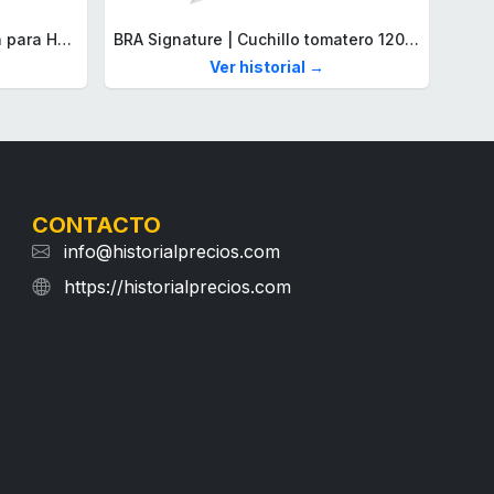
Lacoste Brazalete de eslabón para Hombre Colección STENCIL de Acero inoxidable
BRA Signature | Cuchillo tomatero 120 mm, Acero Inoxidable alemán forjado con Molibdeno Vanadio, Mango Remachado ABS, Diseño Ergonómico, Hoja 1,6 mm espesor
Ver historial →
CONTACTO
info@historialprecios.com
https://historialprecios.com