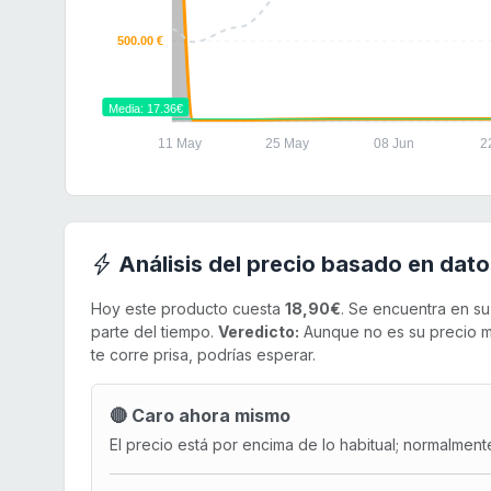
500.00 €
Media: 17.36€
11 May
25 May
08 Jun
2
Análisis del precio basado en dato
Hoy este producto cuesta
18,90€
. Se encuentra en s
parte del tiempo.
Veredicto:
Aunque no es su precio má
te corre prisa, podrías esperar.
🔴 Caro ahora mismo
El precio está por encima de lo habitual; normalment