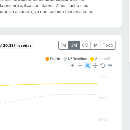
 la primera aplicación. Salerm 21 es mucho más
ador sin aclarado, ya que también funciona como
1M
3M
6M
1A
Todo
20.837 reseñas
Precio
Nº Reseñas
Valoración
21000
20800
20600