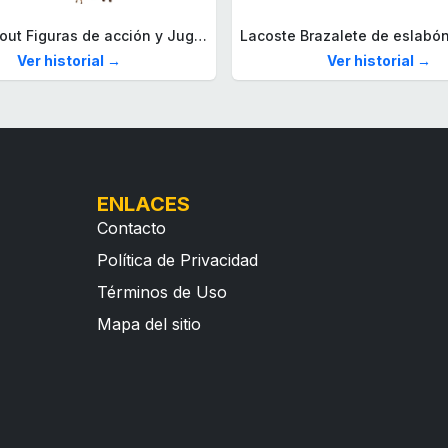
Mega Fallout Figuras de acción y Juguetes de construcción, Parada de Camiones Red Rocket con 824 Piezas, 2 Personajes articulados y Accesorios, para coleccionistas, HXT00
Ver historial →
Ver historial →
ENLACES
Contacto
Política de Privacidad
Términos de Uso
Mapa del sitio