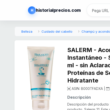
historialprecios.com
H
Belleza
Cuidado del cabello
Champú y acondi
SALERM - Acon
Instantáneo - 
ml - sin Aclar
Proteínas de S
Hidratante
ASIN: B000TFADXA |
Descripción
Descripción del producto
producto, Salerm 21. Este 