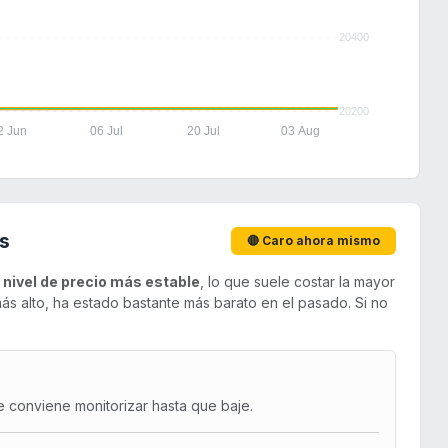
20400
20200
2 Jun
06 Jul
20 Jul
03 Aug
s
🔴 Caro ahora mismo
u
nivel de precio más estable
, lo que suele costar la mayor
s alto, ha estado bastante más barato en el pasado. Si no
e conviene monitorizar hasta que baje.