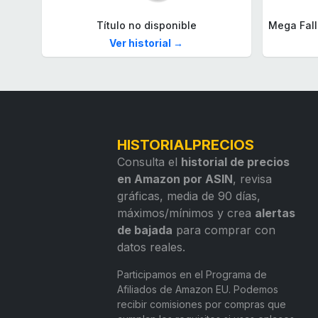
Título no disponible
Ver historial →
HISTORIALPRECIOS
Consulta el
historial de precios
en Amazon por ASIN
, revisa
gráficas, media de 90 días,
máximos/mínimos y crea
alertas
de bajada
para comprar con
datos reales.
Participamos en el Programa de
Afiliados de Amazon EU. Podemos
recibir comisiones por compras que