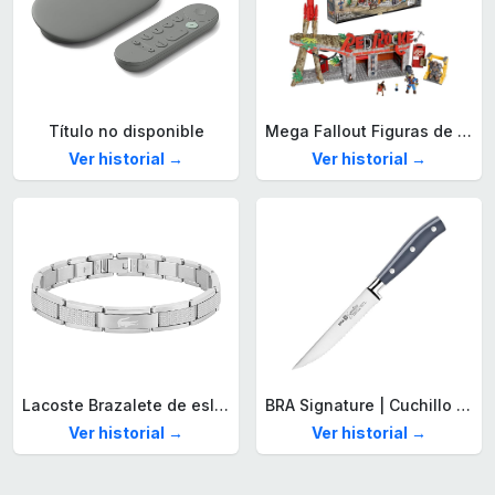
Título no disponible
Mega Fallout Figuras de acción y Juguetes de construcción, Parada de Camiones Red Rocket con 824 Piezas, 2 Personajes articulados y Accesorios, para coleccionistas, HXT00
Ver historial →
Ver historial →
Lacoste Brazalete de eslabón para Hombre Colección STENCIL de Acero inoxidable
BRA Signature | Cuchillo tomatero 120 mm, Acero Inoxidable alemán forjado con Molibdeno Vanadio, Mango Remachado ABS, Diseño Ergonómico, Hoja 1,6 mm espesor
Ver historial →
Ver historial →