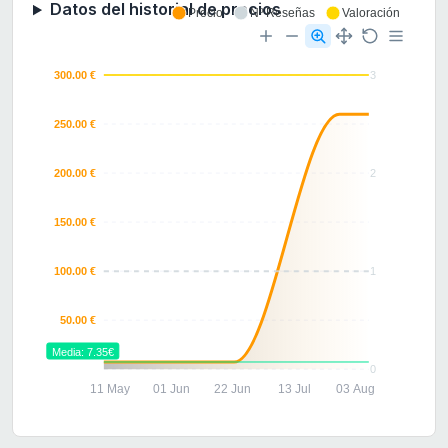
Datos del historial de precios
Precio
Nº Reseñas
Valoración
300.00 €
3
250.00 €
200.00 €
2
150.00 €
100.00 €
1
50.00 €
Media: 7.35€
0
11 May
01 Jun
22 Jun
13 Jul
03 Aug