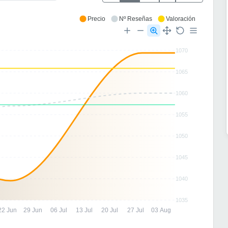
Precio
Nº Reseñas
Valoración
1070
1065
1060
1055
1050
1045
1040
1035
22 Jun
29 Jun
06 Jul
13 Jul
20 Jul
27 Jul
03 Aug