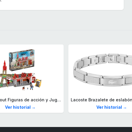
Mega Fallout Figuras de acción y Juguetes de construcción, Parada de Camiones Red Rocket con 824 Piezas, 2 Personajes articulados y Accesorios, para coleccionistas, HXT00
Ver historial →
Ver historial →