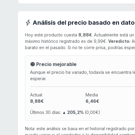
Análisis del precio basado en dato
Hoy este producto cuesta
8,88€
. Actualmente está u
máximo histórico registrado es de 9,99€.
Veredicto:
Au
barato en el pasado. Si no te corre prisa, podrías esper
🟡 Precio mejorable
Aunque el precio ha variado, todavía se encuentra l
esperar.
Actual
Media
8,88€
6,46€
Últimos 30 días:
▲ 205,2%
(0,00€)
Nota: este análisis se basa en el historial registrado p
puede variar si el vendedor o la disponibilidad cambian