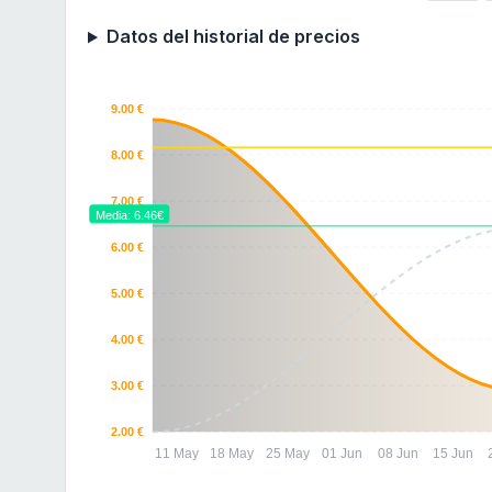
Datos del historial de precios
9.00 €
8.00 €
7.00 €
Media: 6.46€
6.00 €
5.00 €
4.00 €
3.00 €
2.00 €
11 May
18 May
25 May
01 Jun
08 Jun
15 Jun