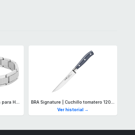
Lacoste Brazalete de eslabón para Hombre Colección STENCIL de Acero inoxidable
BRA Signature | Cuchillo tomatero 120 mm, Acero Inoxidable alemán forjado con Molibdeno Vanadio, Mango Remachado ABS, Diseño Ergonómico, Hoja 1,6 mm espesor
Ver historial →