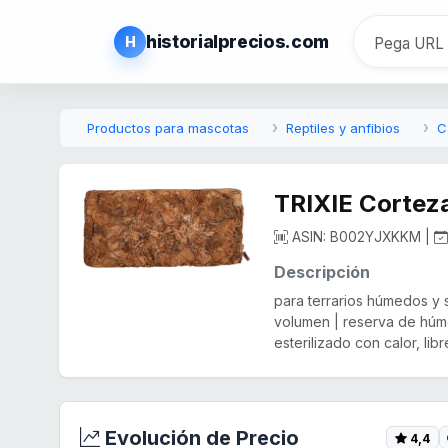
historialprecios.com
H
Productos para mascotas
Reptiles y anfibios
C
TRIXIE Corteza
ASIN: B002YJXKKM |
Descripción
para terrarios húmedos y 
volumen | reserva de húme
esterilizado con calor, li
Evolución de Precio
4,4