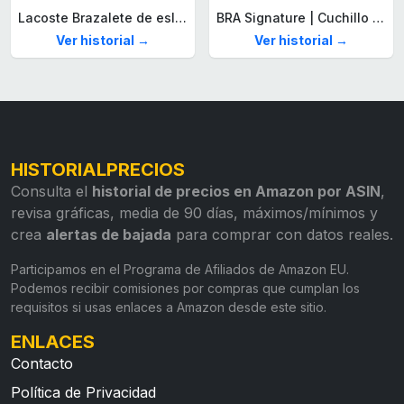
Lacoste Brazalete de eslabón para Hombre Colección STENCIL de Acero inoxidable
BRA Signature | Cuchillo tomatero 120 mm, Acero Inoxidable alemán forjado con Molibdeno Vanadio, Mango Remachado ABS, Diseño Ergonómico, Hoja 1,6 mm espesor
Ver historial →
Ver historial →
HISTORIALPRECIOS
Consulta el
historial de precios en Amazon por ASIN
,
revisa gráficas, media de 90 días, máximos/mínimos y
crea
alertas de bajada
para comprar con datos reales.
Participamos en el Programa de Afiliados de Amazon EU.
Podemos recibir comisiones por compras que cumplan los
requisitos si usas enlaces a Amazon desde este sitio.
ENLACES
Contacto
Política de Privacidad