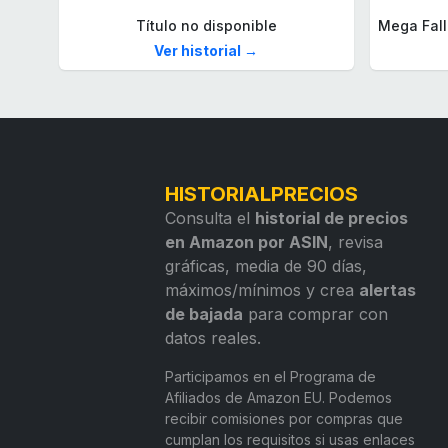
Título no disponible
Ver historial →
HISTORIALPRECIOS
Consulta el
historial de precios
en Amazon por ASIN
, revisa
gráficas, media de 90 días,
máximos/mínimos y crea
alertas
de bajada
para comprar con
datos reales.
Participamos en el Programa de
Afiliados de Amazon EU. Podemos
recibir comisiones por compras que
cumplan los requisitos si usas enlaces