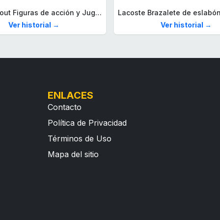
Mega Fallout Figuras de acción y Juguetes de construcción, Parada de Camiones Red Rocket con 824 Piezas, 2 Personajes articulados y Accesorios, para coleccionistas, HXT00
Ver historial →
Ver historial →
ENLACES
Contacto
Política de Privacidad
Términos de Uso
Mapa del sitio