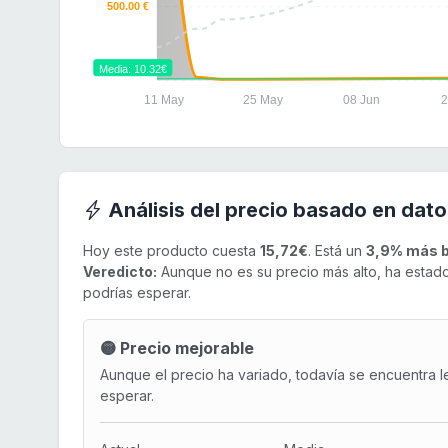
500.00 €
Media: 10.32€
11 May
25 May
08 Jun
2
Análisis del precio basado en dato
Hoy este producto cuesta
15,72€
. Está un
3,9% más b
Veredicto:
Aunque no es su precio más alto, ha estado 
podrías esperar.
🟡 Precio mejorable
Aunque el precio ha variado, todavía se encuentra l
esperar.