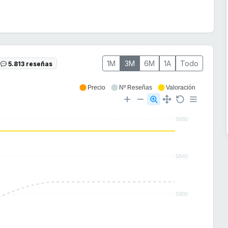
1M
3M
6M
1A
Todo
5.813 reseñas
Precio
Nº Reseñas
Valoración
5880
5840
5800