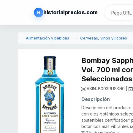
historialprecios.com
H
Alimentación y bebidas
Cervezas, vinos y licores
Bombay Sapph
Vol. 700 ml co
Seleccionados
ASIN: B003RUSKH0 |
Descripción
Descripción del producto
con diez botánicos sele
sostenibles certificados* 
botánicos más vibrantes s
100% de infusión a...