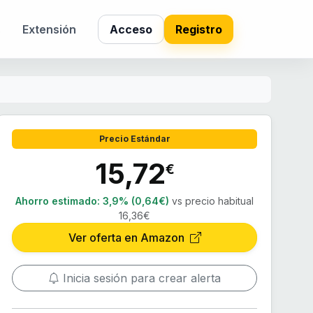
s
Extensión
Acceso
Registro
Precio Estándar
15,72
€
Ahorro estimado:
3,9% (0,64€)
vs precio habitual
16,36€
Ver oferta en Amazon
Inicia sesión para crear alerta