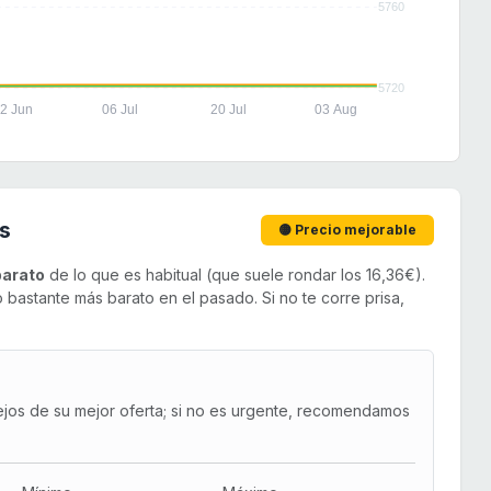
5760
5720
2 Jun
06 Jul
20 Jul
03 Aug
s
🟡 Precio mejorable
arato
de lo que es habitual (que suele rondar los 16,36€).
bastante más barato en el pasado. Si no te corre prisa,
ejos de su mejor oferta; si no es urgente, recomendamos