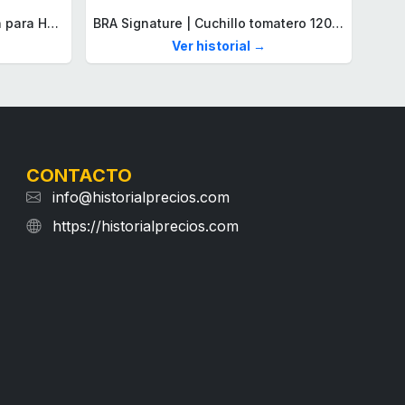
Lacoste Brazalete de eslabón para Hombre Colección STENCIL de Acero inoxidable
BRA Signature | Cuchillo tomatero 120 mm, Acero Inoxidable alemán forjado con Molibdeno Vanadio, Mango Remachado ABS, Diseño Ergonómico, Hoja 1,6 mm espesor
Ver historial →
CONTACTO
info@historialprecios.com
https://historialprecios.com