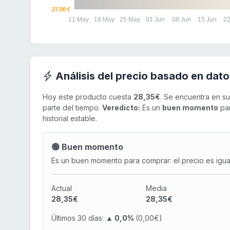
27.00 €
11 May
18 May
25 May
01 Jun
08 Jun
15 Jun
22
Análisis del precio basado en dato
Hoy este producto cuesta
28,35€
. Se encuentra en s
parte del tiempo.
Veredicto:
Es un
buen momento
par
historial estable.
🟢 Buen momento
Es un buen momento para comprar: el precio es igual 
Actual
Media
28,35€
28,35€
Últimos 30 días:
▲ 0,0%
(0,00€)