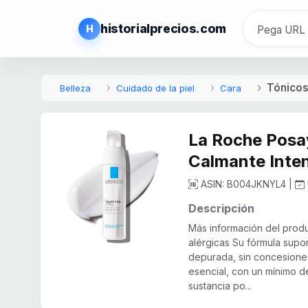
historialprecios.com
H
Tónicos
Belleza
Cuidado de la piel
Cara
La Roche Posay
Calmante Inte
ASIN: B004JKNYL4 |
Descripción
Más información del prod
alérgicas Su fórmula supo
depurada, sin concesiones
esencial, con un mínimo d
sustancia po...