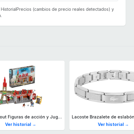
or HistorialPrecios (cambios de precio reales detectados) y
.
Mega Fallout Figuras de acción y Juguetes de construcción, Parada de Camiones Red Rocket con 824 Piezas, 2 Personajes articulados y Accesorios, para coleccionistas, HXT00
Ver historial →
Ver historial →