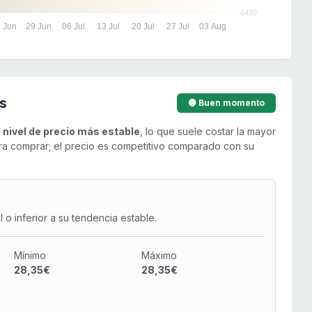
6420
 Jun
29 Jun
06 Jul
13 Jul
20 Jul
27 Jul
03 Aug
s
🟢 Buen momento
u
nivel de precio más estable
, lo que suele costar la mayor
a comprar; el precio es competitivo comparado con su
o inferior a su tendencia estable.
Mínimo
Máximo
28,35€
28,35€