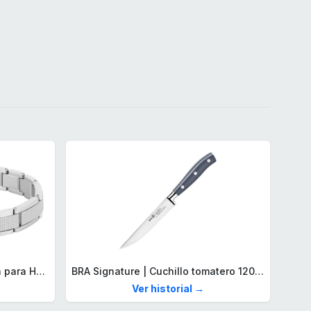
Lacoste Brazalete de eslabón para Hombre Colección STENCIL de Acero inoxidable
BRA Signature | Cuchillo tomatero 120 mm, Acero Inoxidable alemán forjado con Molibdeno Vanadio, Mango Remachado ABS, Diseño Ergonómico, Hoja 1,6 mm espesor
Ver historial →