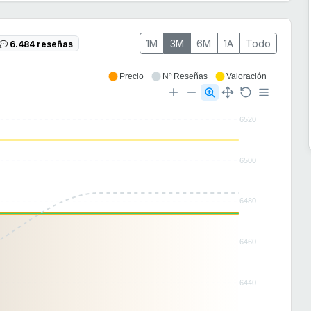
1M
3M
6M
1A
Todo
6.484 reseñas
Precio
Nº Reseñas
Valoración
6520
6500
6480
6460
6440