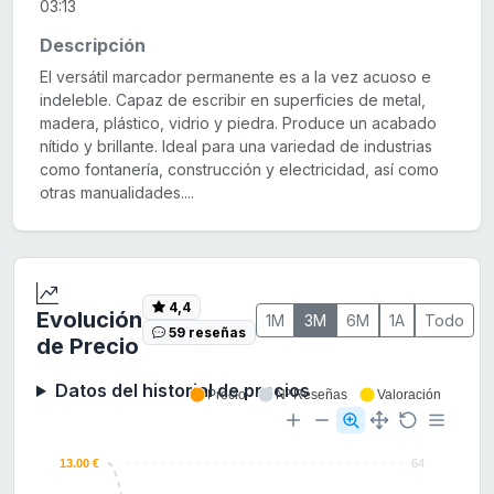
03:13
Descripción
El versátil marcador permanente es a la vez acuoso e
indeleble. Capaz de escribir en superficies de metal,
madera, plástico, vidrio y piedra. Produce un acabado
nítido y brillante. Ideal para una variedad de industrias
como fontanería, construcción y electricidad, así como
otras manualidades....
4,4
Evolución
1M
3M
6M
1A
Todo
59 reseñas
de Precio
Datos del historial de precios
Precio
Nº Reseñas
Valoración
13.00 €
64