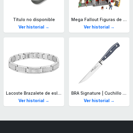
Título no disponible
Mega Fallout Figuras de acción y Juguetes de construcción, Parada de Camiones Red Rocket con 824 Piezas, 2 Personajes articulados y Accesorios, para coleccionistas, HXT00
Ver historial →
Ver historial →
Lacoste Brazalete de eslabón para Hombre Colección STENCIL de Acero inoxidable
BRA Signature | Cuchillo tomatero 120 mm, Acero Inoxidable alemán forjado con Molibdeno Vanadio, Mango Remachado ABS, Diseño Ergonómico, Hoja 1,6 mm espesor
Ver historial →
Ver historial →