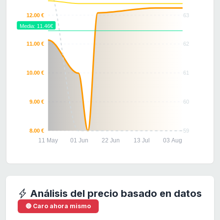
12.00 €
63
Media: 11.46€
11.00 €
62
10.00 €
61
9.00 €
60
8.00 €
59
11 May
01 Jun
22 Jun
13 Jul
03 Aug
Análisis del precio basado en datos
🔴 Caro ahora mismo