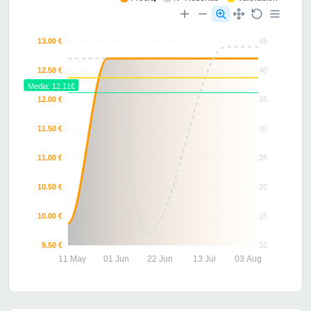
13.00 €
45
12.50 €
40
Media: 12.11€
12.00 €
35
11.50 €
30
11.00 €
25
10.50 €
20
10.00 €
15
9.50 €
10
11 May
01 Jun
22 Jun
13 Jul
03 Aug