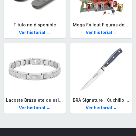
Título no disponible
Mega Fallout Figuras de acción y Juguetes de construcción, Parada de Camiones Red Rocket con 824 Piezas, 2 Personajes articulados y Accesorios, para coleccionistas, HXT00
Ver historial →
Ver historial →
Lacoste Brazalete de eslabón para Hombre Colección STENCIL de Acero inoxidable
BRA Signature | Cuchillo tomatero 120 mm, Acero Inoxidable alemán forjado con Molibdeno Vanadio, Mango Remachado ABS, Diseño Ergonómico, Hoja 1,6 mm espesor
Ver historial →
Ver historial →