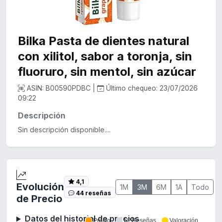
Bilka Pasta de dientes natural
con xilitol, sabor a toronja, sin
fluoruro, sin mentol, sin azúcar
ASIN: B00590PDBC |
Último chequeo: 23/07/2026
09:22
Descripción
Sin descripción disponible....
4,1
Evolución
1M
3M
6M
1A
Todo
44 reseñas
de Precio
Datos del historial de precios
Precio
Nº Reseñas
Valoración