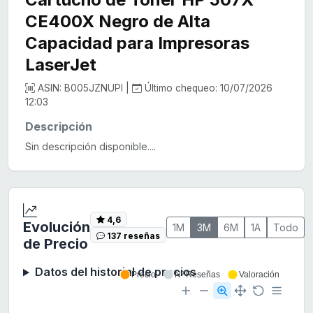
CE400X Negro de Alta
Capacidad para Impresoras
LaserJet
ASIN: B005JZNUPI |
Último chequeo: 10/07/2026
12:03
Descripción
Sin descripción disponible....
4,6
Evolución
1M
3M
6M
1A
Todo
137 reseñas
de Precio
Datos del historial de precios
Precio
Nº Reseñas
Valoración