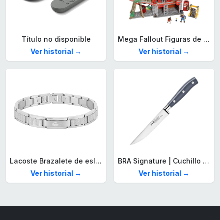
Título no disponible
Mega Fallout Figuras de acción y Juguetes de construcción, Parada de Camiones Red Rocket con 824 Piezas, 2 Personajes articulados y Accesorios, para coleccionistas, HXT00
Ver historial →
Ver historial →
Lacoste Brazalete de eslabón para Hombre Colección STENCIL de Acero inoxidable
BRA Signature | Cuchillo tomatero 120 mm, Acero Inoxidable alemán forjado con Molibdeno Vanadio, Mango Remachado ABS, Diseño Ergonómico, Hoja 1,6 mm espesor
Ver historial →
Ver historial →