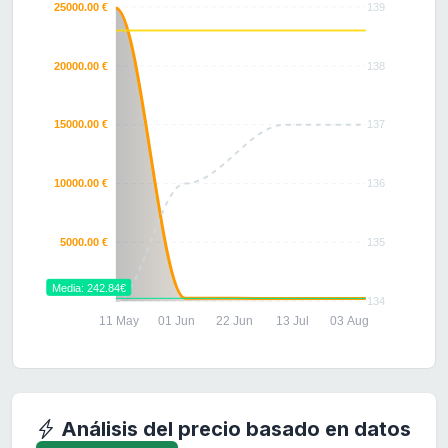
25000.00 €
139
20000.00 €
138
15000.00 €
137
10000.00 €
136
5000.00 €
135
Media: 242.84€
134
11 May
01 Jun
22 Jun
13 Jul
03 Aug
Análisis del precio basado en datos