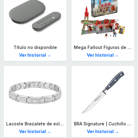
Título no disponible
Mega Fallout Figuras de acción y Juguetes de construcción, Parada de Camiones Red Rocket con 824 Piezas, 2 Personajes articulados y Accesorios, para coleccionistas, HXT00
Ver historial →
Ver historial →
Lacoste Brazalete de eslabón para Hombre Colección STENCIL de Acero inoxidable
BRA Signature | Cuchillo tomatero 120 mm, Acero Inoxidable alemán forjado con Molibdeno Vanadio, Mango Remachado ABS, Diseño Ergonómico, Hoja 1,6 mm espesor
Ver historial →
Ver historial →