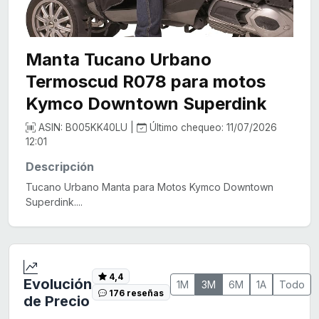
Manta Tucano Urbano
Termoscud R078 para motos
Kymco Downtown Superdink
ASIN: B005KK40LU |
Último chequeo: 11/07/2026
12:01
Descripción
Tucano Urbano Manta para Motos Kymco Downtown
Superdink....
4,4
Evolución
1M
3M
6M
1A
Todo
176 reseñas
de Precio