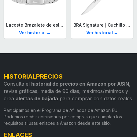
Lacoste Brazalete de eslabón para Hombre Colección STENCIL de Acero inoxidable
BRA Signature | Cuchillo tomatero 120 mm, Acero Inoxidable alemán forjado con Molibdeno Vanadio, Mango Remachado ABS, Diseño Ergonómico, Hoja 1,6 mm espesor
Ver historial →
Ver historial →
HISTORIALPRECIOS
Consulta el
historial de precios en Amazon por ASIN
,
revisa gráficas, media de 90 días, máximos/mínimos y
crea
alertas de bajada
para comprar con datos reales.
Participamos en el Programa de Afiliados de Amazon EU.
Podemos recibir comisiones por compras que cumplan los
requisitos si usas enlaces a Amazon desde este sitio.
ENLACES