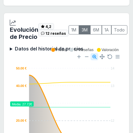
4,2
Evolución
1M
3M
6M
1A
Todo
12 reseñas
de Precio
Datos del historial de precios
Precio
Nº Reseñas
Valoración
50.00 €
14
40.00 €
13
30.00 €
Media: 27.72€
20.00 €
12