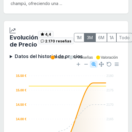
champú, ofreciendo una ...
4,4
Evolución
1M
3M
6M
1A
Todo
2.170 reseñas
de Precio
Datos del historial de precios
Precio
Nº Reseñas
Valoración
15.50 €
2180
15.00 €
2175
14.50 €
2170
14.00 €
2165