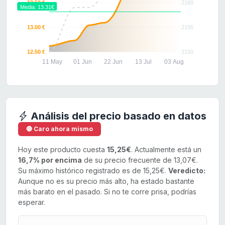
13.50 €
2160
Media: 13.31€
13.00 €
2155
12.50 €
2150
11 May
01 Jun
22 Jun
13 Jul
03 Aug
Análisis del precio basado en datos
🔴 Caro ahora mismo
Hoy este producto cuesta
15,25€
. Actualmente está un
16,7% por encima
de su precio frecuente de 13,07€.
Su máximo histórico registrado es de 15,25€.
Veredicto:
Aunque no es su precio más alto, ha estado bastante
más barato en el pasado. Si no te corre prisa, podrías
esperar.