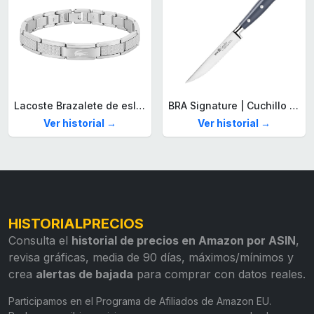
Lacoste Brazalete de eslabón para Hombre Colección STENCIL de Acero inoxidable
BRA Signature | Cuchillo tomatero 120 mm, Acero Inoxidable alemán forjado con Molibdeno Vanadio, Mango Remachado ABS, Diseño Ergonómico, Hoja 1,6 mm espesor
Ver historial →
Ver historial →
HISTORIALPRECIOS
Consulta el
historial de precios en Amazon por ASIN
,
revisa gráficas, media de 90 días, máximos/mínimos y
crea
alertas de bajada
para comprar con datos reales.
Participamos en el Programa de Afiliados de Amazon EU.