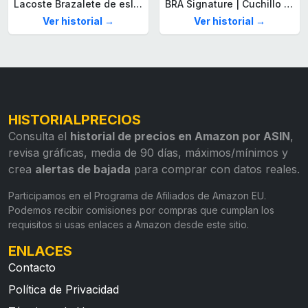
Lacoste Brazalete de eslabón para Hombre Colección STENCIL de Acero inoxidable
BRA Signature | Cuchillo tomatero 120 mm, Acero Inoxidable alemán forjado con Molibdeno Vanadio, Mango Remachado ABS, Diseño Ergonómico, Hoja 1,6 mm espesor
Ver historial →
Ver historial →
HISTORIALPRECIOS
Consulta el
historial de precios en Amazon por ASIN
,
revisa gráficas, media de 90 días, máximos/mínimos y
crea
alertas de bajada
para comprar con datos reales.
Participamos en el Programa de Afiliados de Amazon EU.
Podemos recibir comisiones por compras que cumplan los
requisitos si usas enlaces a Amazon desde este sitio.
ENLACES
Contacto
Política de Privacidad