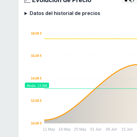
Datos del historial de precios
18.00 €
16.00 €
14.00 €
Media: 13.09€
12.00 €
10.00 €
11 May
18 May
25 May
01 Jun
08 Jun
15 Jun