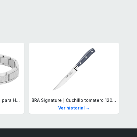
Lacoste Brazalete de eslabón para Hombre Colección STENCIL de Acero inoxidable
BRA Signature | Cuchillo tomatero 120 mm, Acero Inoxidable alemán forjado con Molibdeno Vanadio, Mango Remachado ABS, Diseño Ergonómico, Hoja 1,6 mm espesor
Ver historial →