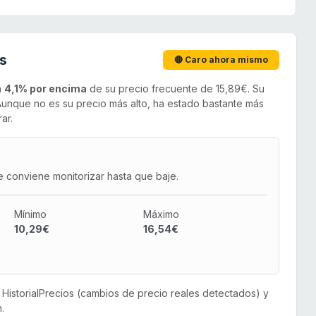
s
🔴 Caro ahora mismo
n
4,1% por encima
de su precio frecuente de 15,89€. Su
unque no es su precio más alto, ha estado bastante más
ar.
e conviene monitorizar hasta que baje.
Mínimo
Máximo
10,29€
16,54€
or HistorialPrecios (cambios de precio reales detectados) y
.