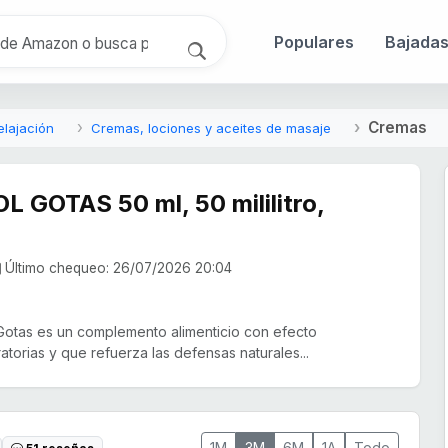
Populares
Bajada
Cremas
elajación
Cremas, lociones y aceites de masaje
 GOTAS 50 ml, 50 mililitro,
Último chequeo: 26/07/2026 20:04
 Gotas es un complemento alimenticio con efecto
atorias y que refuerza las defensas naturales...
1M
3M
6M
1A
Todo
51 reseñas