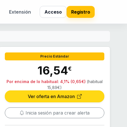
s
Extensión
Acceso
Registro
Precio Estándar
16,54
€
Por encima de lo habitual:
4,1% (0,65€)
(habitual
15,89€)
Ver oferta en Amazon
Inicia sesión para crear alerta