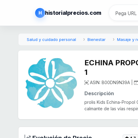
historialprecios.com
H
Salud y cuidado personal
Bienestar
Masaje y r
ECHINA PROPOL
1
ASIN: B00DN9N39A |
Descripción
prolis Kids Echina-Propol
calmante de las vías respir
Evolución de Precio
4,7