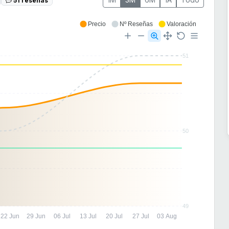
Precio
Nº Reseñas
Valoración
51
50
49
22 Jun
29 Jun
06 Jul
13 Jul
20 Jul
27 Jul
03 Aug