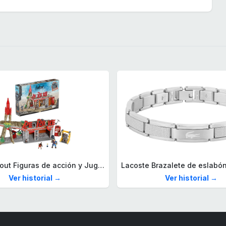
Mega Fallout Figuras de acción y Juguetes de construcción, Parada de Camiones Red Rocket con 824 Piezas, 2 Personajes articulados y Accesorios, para coleccionistas, HXT00
Ver historial →
Ver historial →