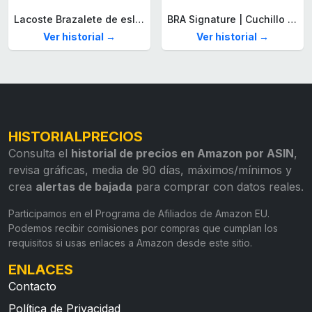
Lacoste Brazalete de eslabón para Hombre Colección STENCIL de Acero inoxidable
BRA Signature | Cuchillo tomatero 120 mm, Acero Inoxidable alemán forjado con Molibdeno Vanadio, Mango Remachado ABS, Diseño Ergonómico, Hoja 1,6 mm espesor
Ver historial →
Ver historial →
HISTORIALPRECIOS
Consulta el
historial de precios en Amazon por ASIN
,
revisa gráficas, media de 90 días, máximos/mínimos y
crea
alertas de bajada
para comprar con datos reales.
Participamos en el Programa de Afiliados de Amazon EU.
Podemos recibir comisiones por compras que cumplan los
requisitos si usas enlaces a Amazon desde este sitio.
ENLACES
Contacto
Política de Privacidad