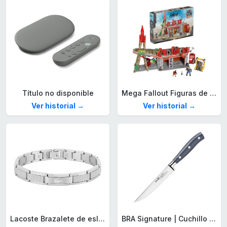
Título no disponible
Mega Fallout Figuras de acción y Juguetes de construcción, Parada de Camiones Red Rocket con 824 Piezas, 2 Personajes articulados y Accesorios, para coleccionistas, HXT00
Ver historial →
Ver historial →
Lacoste Brazalete de eslabón para Hombre Colección STENCIL de Acero inoxidable
BRA Signature | Cuchillo tomatero 120 mm, Acero Inoxidable alemán forjado con Molibdeno Vanadio, Mango Remachado ABS, Diseño Ergonómico, Hoja 1,6 mm espesor