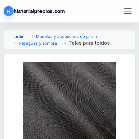
historialprecios.com
H
Jardín
Muebles y accesorios de jardín
Telas para toldos
Paraguas y sombra