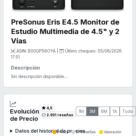
PreSonus Eris E4.5 Monitor de
Estudio Multimedia de 4.5" y 2
Vías
ASIN: B00GP56OYA |
Último chequeo: 05/08/2026
17:51
Descripción
Sin descripción disponible....
4,5
Evolución
1M
3M
6M
1A
Todo
2.931 reseñas
de Precio
Datos del historial de precios
Precio
Nº Reseñas
Valoración