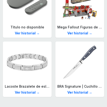
Título no disponible
Mega Fallout Figuras de acción y Juguetes de construcción, Parada de Camiones Red Rocket con 824 Piezas, 2 Personajes articulados y Accesorios, para coleccionistas, HXT00
Ver historial →
Ver historial →
Lacoste Brazalete de eslabón para Hombre Colección STENCIL de Acero inoxidable
BRA Signature | Cuchillo tomatero 120 mm, Acero Inoxidable alemán forjado con Molibdeno Vanadio, Mango Remachado ABS, Diseño Ergonómico, Hoja 1,6 mm espesor
Ver historial →
Ver historial →