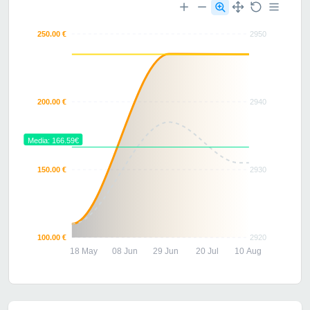
250.00 €
2950
200.00 €
2940
Media: 166.59€
150.00 €
2930
100.00 €
2920
18 May
08 Jun
29 Jun
20 Jul
10 Aug