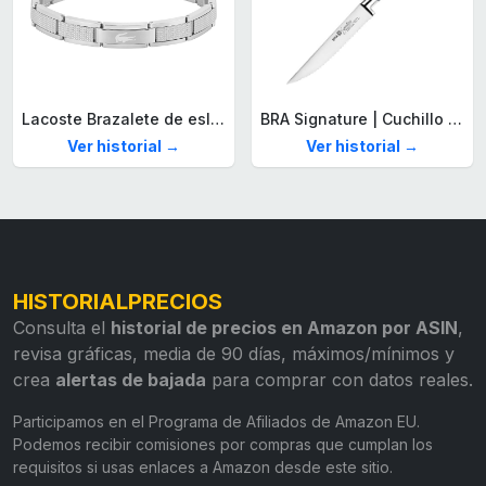
Lacoste Brazalete de eslabón para Hombre Colección STENCIL de Acero inoxidable
BRA Signature | Cuchillo tomatero 120 mm, Acero Inoxidable alemán forjado con Molibdeno Vanadio, Mango Remachado ABS, Diseño Ergonómico, Hoja 1,6 mm espesor
Ver historial →
Ver historial →
HISTORIALPRECIOS
Consulta el
historial de precios en Amazon por ASIN
,
revisa gráficas, media de 90 días, máximos/mínimos y
crea
alertas de bajada
para comprar con datos reales.
Participamos en el Programa de Afiliados de Amazon EU.
Podemos recibir comisiones por compras que cumplan los
requisitos si usas enlaces a Amazon desde este sitio.