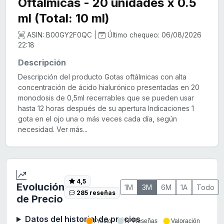
Oftálmicas - 20 unidades x 0.5
ml (Total: 10 ml)
ASIN: B00GY2F0QC |
Último chequeo: 06/08/2026
22:18
Descripción
Descripción del producto Gotas oftálmicas con alta
concentración de ácido hialurónico presentadas en 20
monodosis de 0,5ml recerrables que se pueden usar
hasta 12 horas después de su apertura Indicaciones 1
gota en el ojo una o más veces cada día, según
necesidad. Ver más...
4,5
Evolución
1M
3M
6M
1A
Todo
285 reseñas
de Precio
Datos del historial de precios
Precio
Nº Reseñas
Valoración