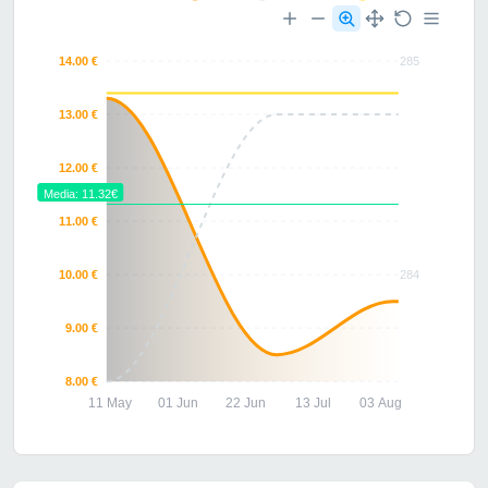
14.00 €
285
13.00 €
12.00 €
Media: 11.32€
11.00 €
10.00 €
284
9.00 €
8.00 €
11 May
01 Jun
22 Jun
13 Jul
03 Aug