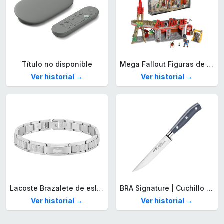
Título no disponible
Mega Fallout Figuras de acción y Juguetes de construcción, Parada de Camiones Red Rocket con 824 Piezas, 2 Personajes articulados y Accesorios, para coleccionistas, HXT00
Ver historial →
Ver historial →
Lacoste Brazalete de eslabón para Hombre Colección STENCIL de Acero inoxidable
BRA Signature | Cuchillo tomatero 120 mm, Acero Inoxidable alemán forjado con Molibdeno Vanadio, Mango Remachado ABS, Diseño Ergonómico, Hoja 1,6 mm espesor
Ver historial →
Ver historial →