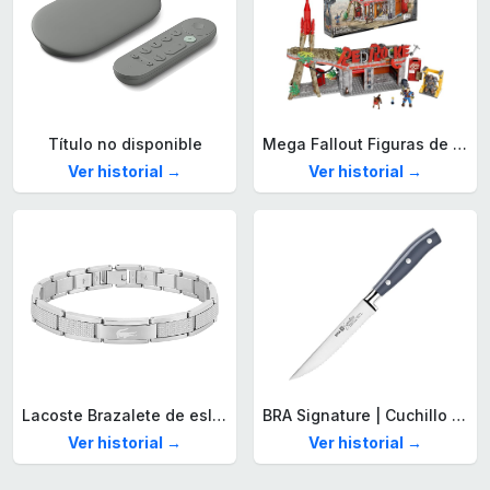
Título no disponible
Mega Fallout Figuras de acción y Juguetes de construcción, Parada de Camiones Red Rocket con 824 Piezas, 2 Personajes articulados y Accesorios, para coleccionistas, HXT00
Ver historial →
Ver historial →
Lacoste Brazalete de eslabón para Hombre Colección STENCIL de Acero inoxidable
BRA Signature | Cuchillo tomatero 120 mm, Acero Inoxidable alemán forjado con Molibdeno Vanadio, Mango Remachado ABS, Diseño Ergonómico, Hoja 1,6 mm espesor
Ver historial →
Ver historial →