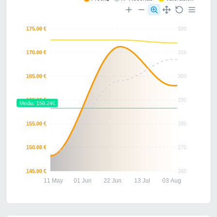
175.00 €
320
170.00 €
310
165.00 €
300
160.00 €
290
Media: 158.24€
155.00 €
280
150.00 €
270
145.00 €
260
11 May
01 Jun
22 Jun
13 Jul
03 Aug