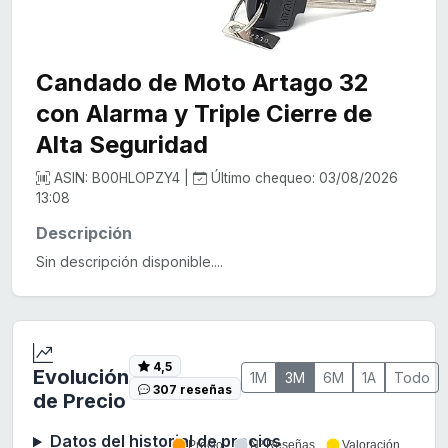
Candado de Moto Artago 32
con Alarma y Triple Cierre de
Alta Seguridad
ASIN: B00HLOPZY4 |
Último chequeo: 03/08/2026
13:08
Descripción
Sin descripción disponible....
4,5
Evolución
1M
3M
6M
1A
Todo
307 reseñas
de Precio
Datos del historial de precios
Precio
Nº Reseñas
Valoración