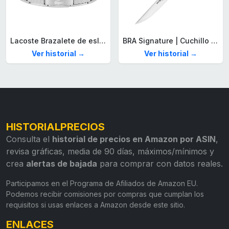
Lacoste Brazalete de eslabón para Hombre Colección STENCIL de Acero inoxidable
BRA Signature | Cuchillo tomatero 120 mm, Acero Inoxidable alemán forjado con Molibdeno Vanadio, Mango Remachado ABS, Diseño Ergonómico, Hoja 1,6 mm espesor
Ver historial →
Ver historial →
HISTORIALPRECIOS
Consulta el
historial de precios en Amazon por ASIN
,
revisa gráficas, media de 90 días, máximos/mínimos y
crea
alertas de bajada
para comprar con datos reales.
Participamos en el Programa de Afiliados de Amazon EU.
Podemos recibir comisiones por compras que cumplan los
requisitos si usas enlaces a Amazon desde este sitio.
ENLACES