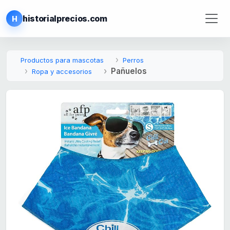
historialprecios.com
H
Productos para mascotas
Perros
Pañuelos
Ropa y accesorios