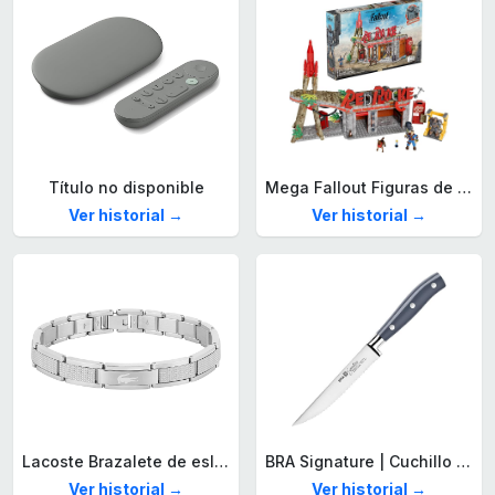
Título no disponible
Mega Fallout Figuras de acción y Juguetes de construcción, Parada de Camiones Red Rocket con 824 Piezas, 2 Personajes articulados y Accesorios, para coleccionistas, HXT00
Ver historial →
Ver historial →
Lacoste Brazalete de eslabón para Hombre Colección STENCIL de Acero inoxidable
BRA Signature | Cuchillo tomatero 120 mm, Acero Inoxidable alemán forjado con Molibdeno Vanadio, Mango Remachado ABS, Diseño Ergonómico, Hoja 1,6 mm espesor
Ver historial →
Ver historial →