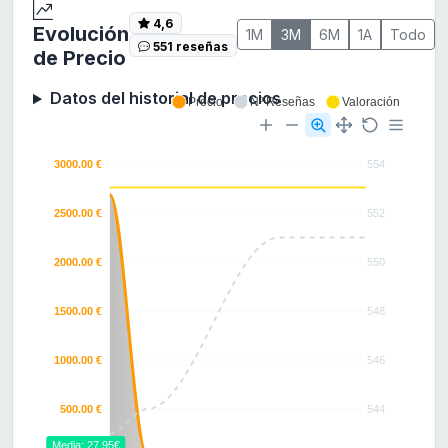
4,6
Evolución
1M
3M
6M
1A
Todo
551 reseñas
de Precio
Datos del historial de precios
Precio
Nº Reseñas
Valoración
3000.00 €
554
2500.00 €
552
2000.00 €
550
1500.00 €
548
1000.00 €
546
500.00 €
544
Media: 27.95€