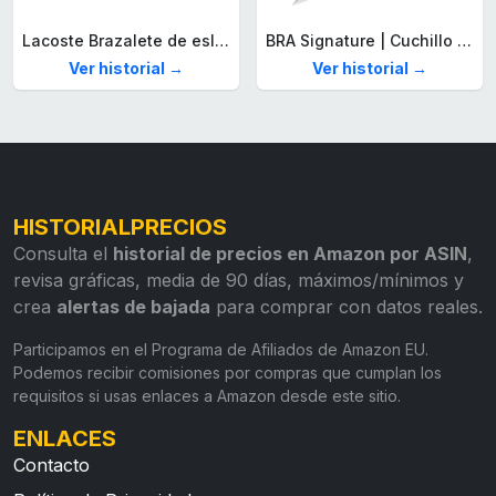
Lacoste Brazalete de eslabón para Hombre Colección STENCIL de Acero inoxidable
BRA Signature | Cuchillo tomatero 120 mm, Acero Inoxidable alemán forjado con Molibdeno Vanadio, Mango Remachado ABS, Diseño Ergonómico, Hoja 1,6 mm espesor
Ver historial →
Ver historial →
HISTORIALPRECIOS
Consulta el
historial de precios en Amazon por ASIN
,
revisa gráficas, media de 90 días, máximos/mínimos y
crea
alertas de bajada
para comprar con datos reales.
Participamos en el Programa de Afiliados de Amazon EU.
Podemos recibir comisiones por compras que cumplan los
requisitos si usas enlaces a Amazon desde este sitio.
ENLACES
Contacto