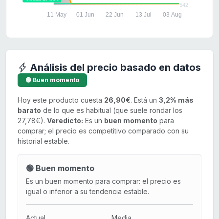
542
11 May
01 Jun
22 Jun
13 Jul
03 Aug
Análisis del precio basado en datos
🟢 Buen momento
Hoy este producto cuesta
26,90€
. Está un
3,2% más
barato
de lo que es habitual (que suele rondar los
27,78€).
Veredicto:
Es un
buen momento
para
comprar; el precio es competitivo comparado con su
historial estable.
🟢 Buen momento
Es un buen momento para comprar: el precio es
igual o inferior a su tendencia estable.
Actual
Media