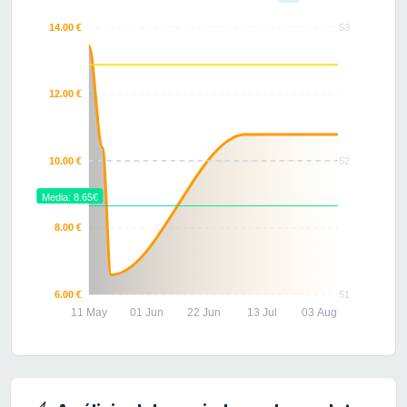
14.00 €
53
12.00 €
10.00 €
52
Media: 8.65€
8.00 €
6.00 €
51
11 May
01 Jun
22 Jun
13 Jul
03 Aug