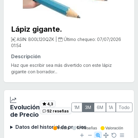
Lápiz gigante.
ASIN: B00L120QZK |
Último chequeo: 07/07/2026
01:54
Descripción
Haz que escribir sea más divertido con este lápiz
gigante con borrador...
4,3
Evolución
1M
3M
6M
1A
Todo
52 reseñas
de Precio
Datos del historial de precios
Precio
Nº Reseñas
Valoración