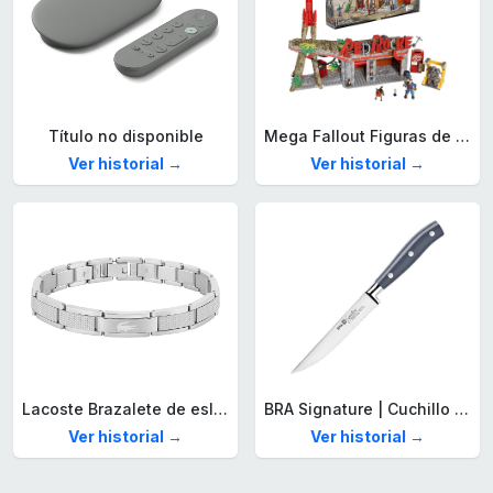
Título no disponible
Mega Fallout Figuras de acción y Juguetes de construcción, Parada de Camiones Red Rocket con 824 Piezas, 2 Personajes articulados y Accesorios, para coleccionistas, HXT00
Ver historial →
Ver historial →
Lacoste Brazalete de eslabón para Hombre Colección STENCIL de Acero inoxidable
BRA Signature | Cuchillo tomatero 120 mm, Acero Inoxidable alemán forjado con Molibdeno Vanadio, Mango Remachado ABS, Diseño Ergonómico, Hoja 1,6 mm espesor
Ver historial →
Ver historial →