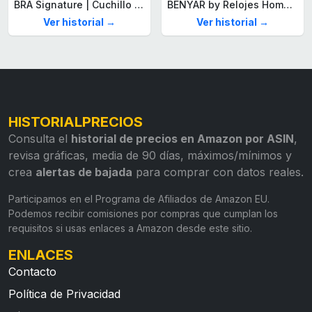
BRA Signature | Cuchillo tomatero 120 mm, Acero Inoxidable alemán forjado con Molibdeno Vanadio, Mango Remachado ABS, Diseño Ergonómico, Hoja 1,6 mm espesor
BENYAR by Relojes Hombre Analógico Cuarzo Cronografo Impermeable Luminoso Fecha Moda Casual Reloj de Pulsera Elegante Regalo para Hombre
Ver historial →
Ver historial →
HISTORIALPRECIOS
Consulta el
historial de precios en Amazon por ASIN
,
revisa gráficas, media de 90 días, máximos/mínimos y
crea
alertas de bajada
para comprar con datos reales.
Participamos en el Programa de Afiliados de Amazon EU.
Podemos recibir comisiones por compras que cumplan los
requisitos si usas enlaces a Amazon desde este sitio.
ENLACES
Contacto
Política de Privacidad