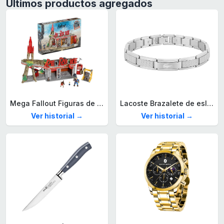
Últimos productos agregados
Mega Fallout Figuras de acción y Juguetes de construcción, Parada de Camiones Red Rocket con 824 Piezas, 2 Personajes articulados y Accesorios, para coleccionistas, HXT00
Lacoste Brazalete de eslabón para Hombre Colección STENCIL de Acero inoxidable
Ver historial →
Ver historial →