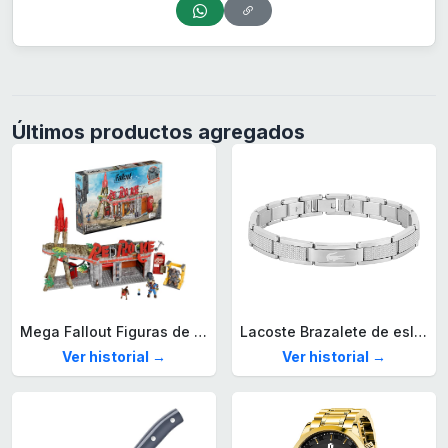
Últimos productos agregados
Mega Fallout Figuras de acción y Juguetes de construcción, Parada de Camiones Red Rocket con 824 Piezas, 2 Personajes articulados y Accesorios, para coleccionistas, HXT00
Lacoste Brazalete de eslabón para Hombre Colección STENCIL de Acero inoxidable
Ver historial →
Ver historial →