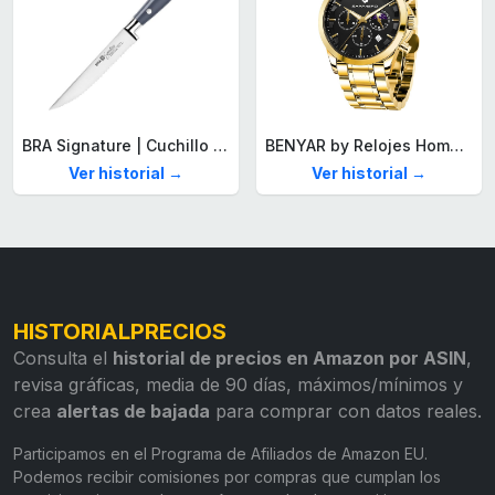
BRA Signature | Cuchillo tomatero 120 mm, Acero Inoxidable alemán forjado con Molibdeno Vanadio, Mango Remachado ABS, Diseño Ergonómico, Hoja 1,6 mm espesor
BENYAR by Relojes Hombre Analógico Cuarzo Cronografo Impermeable Luminoso Fecha Moda Casual Reloj de Pulsera Elegante Regalo para Hombre
Ver historial →
Ver historial →
HISTORIALPRECIOS
Consulta el
historial de precios en Amazon por ASIN
,
revisa gráficas, media de 90 días, máximos/mínimos y
crea
alertas de bajada
para comprar con datos reales.
Participamos en el Programa de Afiliados de Amazon EU.
Podemos recibir comisiones por compras que cumplan los