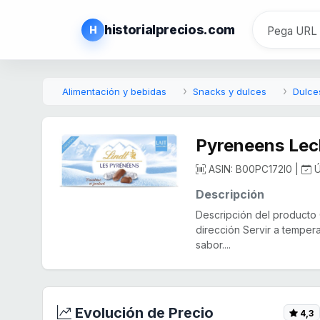
historialprecios.com
H
Alimentación y bebidas
Snacks y dulces
Dulce
Pyreneens Le
ASIN: B00PC172I0 |
Ú
Descripción
Descripción del producto
dirección Servir a tempera
sabor....
Evolución de Precio
4,3