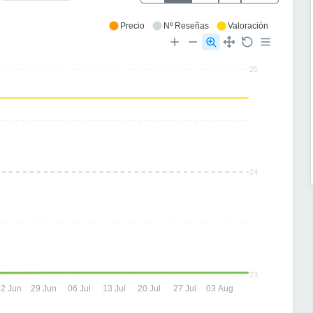
Precio
Nº Reseñas
Valoración
25
24
23
22 Jun
29 Jun
06 Jul
13 Jul
20 Jul
27 Jul
03 Aug