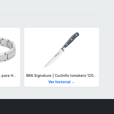
Lacoste Brazalete de eslabón para Hombre Colección STENCIL de Acero inoxidable
BRA Signature | Cuchillo tomatero 120 mm, Acero Inoxidable alemán forjado con Molibdeno Vanadio, Mango Remachado ABS, Diseño Ergonómico, Hoja 1,6 mm espesor
Ver historial →