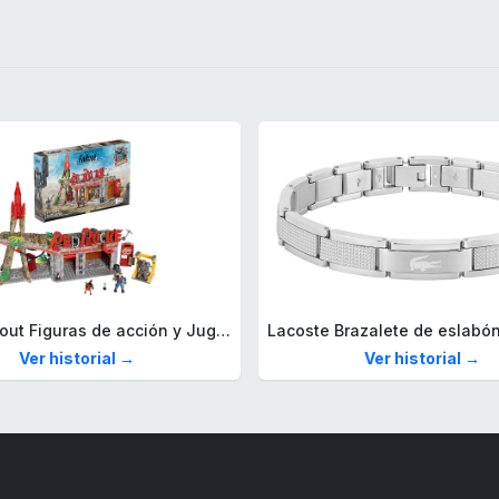
Mega Fallout Figuras de acción y Juguetes de construcción, Parada de Camiones Red Rocket con 824 Piezas, 2 Personajes articulados y Accesorios, para coleccionistas, HXT00
Ver historial →
Ver historial →