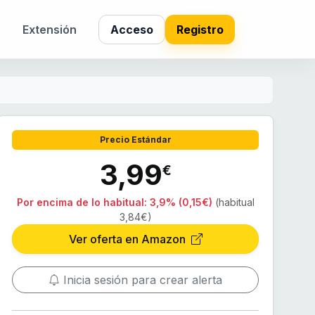
s
Extensión
Acceso
Registro
Precio Estándar
3,99
€
Por encima de lo habitual:
3,9% (0,15€)
(habitual
3,84€)
Ver oferta en Amazon
Inicia sesión para crear alerta