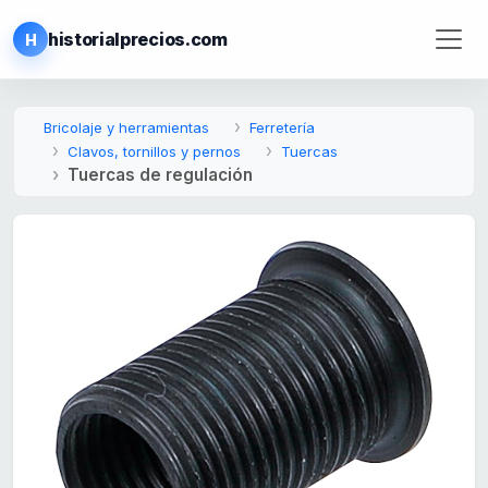
historialprecios.com
H
Bricolaje y herramientas
Ferretería
Clavos, tornillos y pernos
Tuercas
Tuercas de regulación