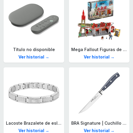
Título no disponible
Mega Fallout Figuras de acción y Juguetes de construcción, Parada de Camiones Red Rocket con 824 Piezas, 2 Personajes articulados y Accesorios, para coleccionistas, HXT00
Ver historial →
Ver historial →
Lacoste Brazalete de eslabón para Hombre Colección STENCIL de Acero inoxidable
BRA Signature | Cuchillo tomatero 120 mm, Acero Inoxidable alemán forjado con Molibdeno Vanadio, Mango Remachado ABS, Diseño Ergonómico, Hoja 1,6 mm espesor
Ver historial →
Ver historial →