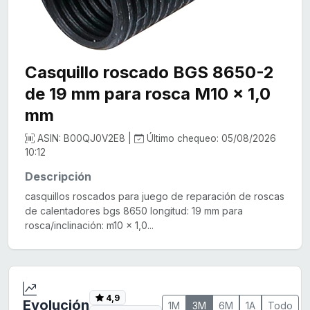
Casquillo roscado BGS 8650-2
de 19 mm para rosca M10 x 1,0
mm
ASIN: B00QJ0V2E8 |
Último chequeo: 05/08/2026
10:12
Descripción
casquillos roscados para juego de reparación de roscas
de calentadores bgs 8650 longitud: 19 mm para
rosca/inclinación: m10 x 1,0...
4,9
Evolución
1M
3M
6M
1A
Todo