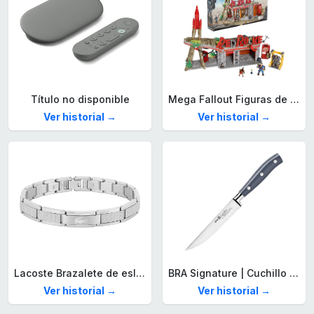
Título no disponible
Mega Fallout Figuras de acción y Juguetes de construcción, Parada de Camiones Red Rocket con 824 Piezas, 2 Personajes articulados y Accesorios, para coleccionistas, HXT00
Ver historial →
Ver historial →
Lacoste Brazalete de eslabón para Hombre Colección STENCIL de Acero inoxidable
BRA Signature | Cuchillo tomatero 120 mm, Acero Inoxidable alemán forjado con Molibdeno Vanadio, Mango Remachado ABS, Diseño Ergonómico, Hoja 1,6 mm espesor
Ver historial →
Ver historial →