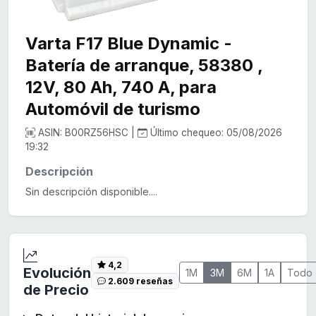
Varta F17 Blue Dynamic -
Batería de arranque, 58380 ,
12V, 80 Ah, 740 A, para
Automóvil de turismo
ASIN: B00RZ56HSC |
Último chequeo: 05/08/2026
19:32
Descripción
Sin descripción disponible....
4,2
Evolución
1M
3M
6M
1A
Todo
2.609 reseñas
de Precio