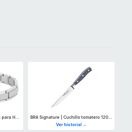
Lacoste Brazalete de eslabón para Hombre Colección STENCIL de Acero inoxidable
BRA Signature | Cuchillo tomatero 120 mm, Acero Inoxidable alemán forjado con Molibdeno Vanadio, Mango Remachado ABS, Diseño Ergonómico, Hoja 1,6 mm espesor
Ver historial →