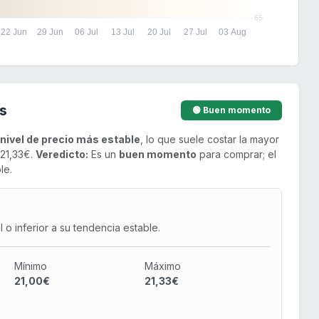
65
22 Jun
29 Jun
06 Jul
13 Jul
20 Jul
27 Jul
03 Aug
s
🟢 Buen momento
nivel de precio más estable
, lo que suele costar la mayor
 21,33€.
Veredicto:
Es un
buen momento
para comprar; el
le.
o inferior a su tendencia estable.
Mínimo
Máximo
21,00€
21,33€