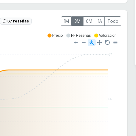
1M
3M
6M
1A
Todo
67 reseñas
Precio
Nº Reseñas
Valoración
67
66