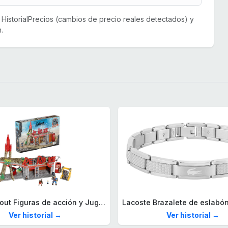
or HistorialPrecios (cambios de precio reales detectados) y
.
Mega Fallout Figuras de acción y Juguetes de construcción, Parada de Camiones Red Rocket con 824 Piezas, 2 Personajes articulados y Accesorios, para coleccionistas, HXT00
Ver historial →
Ver historial →