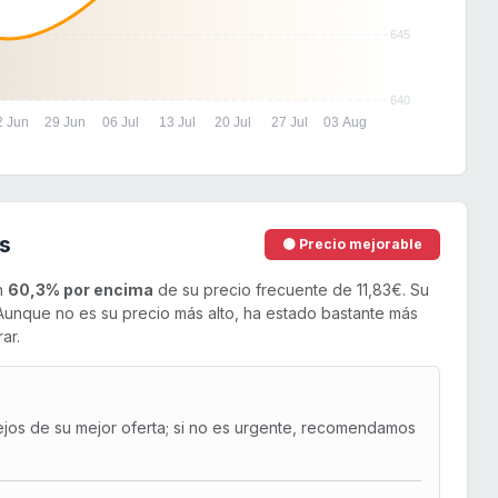
645
640
2 Jun
29 Jun
06 Jul
13 Jul
20 Jul
27 Jul
03 Aug
s
🟡 Precio mejorable
un
60,3% por encima
de su precio frecuente de 11,83€. Su
unque no es su precio más alto, ha estado bastante más
ar.
ejos de su mejor oferta; si no es urgente, recomendamos