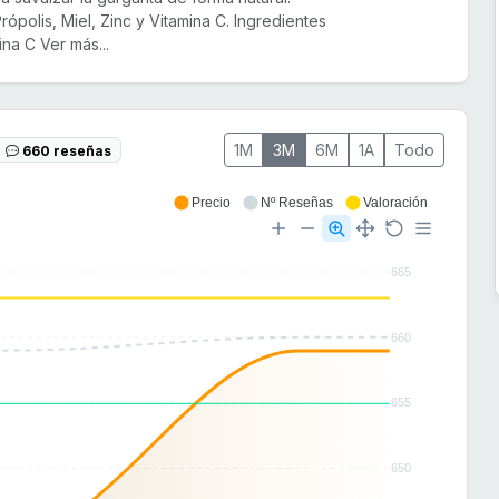
rópolis, Miel, Zinc y Vitamina C. Ingredientes
ina C Ver más...
1M
3M
6M
1A
Todo
660 reseñas
Precio
Nº Reseñas
Valoración
665
660
655
650