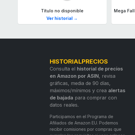
Título no disponible
Ver historial →
HISTORIALPRECIOS
Consulta el
historial de precios
en Amazon por ASIN
, revisa
gráficas, media de 90 días,
máximos/mínimos y crea
alertas
de bajada
para comprar con
datos reales.
Participamos en el Programa de
Afiliados de Amazon EU. Podemos
recibir comisiones por compras que