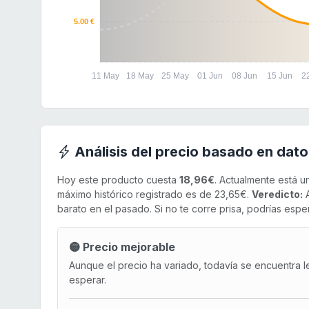
5.00 €
11 May
18 May
25 May
01 Jun
08 Jun
15 Jun
2
Análisis del precio basado en dato
Hoy este producto cuesta
18,96€
. Actualmente está 
máximo histórico registrado es de 23,65€.
Veredicto:
A
barato en el pasado. Si no te corre prisa, podrías esper
🟡 Precio mejorable
Aunque el precio ha variado, todavía se encuentra l
esperar.