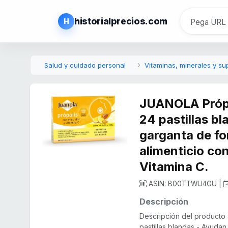
historialprecios.com
H
Salud y cuidado personal
Vitaminas, minerales y s
JUANOLA Própo
24 pastillas bl
garganta de fo
alimenticio con
Vitamina C.
ASIN: B00TTWU4GU |
Descripción
Descripción del producto
pastillas blandas - Ayudan