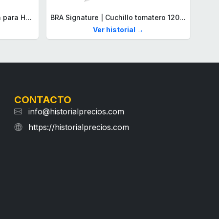
Lacoste Brazalete de eslabón para Hombre Colección STENCIL de Acero inoxidable
BRA Signature | Cuchillo tomatero 120 mm, Acero Inoxidable alemán forjado con Molibdeno Vanadio, Mango Remachado ABS, Diseño Ergonómico, Hoja 1,6 mm espesor
Ver historial →
CONTACTO
info@historialprecios.com
https://historialprecios.com