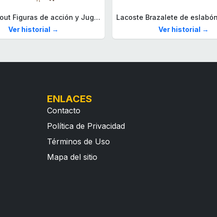
Mega Fallout Figuras de acción y Juguetes de construcción, Parada de Camiones Red Rocket con 824 Piezas, 2 Personajes articulados y Accesorios, para coleccionistas, HXT00
Ver historial →
Ver historial →
ENLACES
Contacto
Política de Privacidad
Términos de Uso
Mapa del sitio