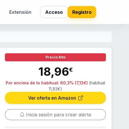
s
Extensión
Acceso
Registro
Precio Alto
18,96
€
Por encima de lo habitual:
60,3% (7,13€)
(habitual
11,83€)
Ver oferta en Amazon
Inicia sesión para crear alerta