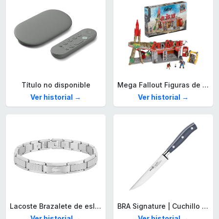
Título no disponible
Mega Fallout Figuras de acción y Juguetes de construcción, Parada de Camiones Red Rocket con 824 Piezas, 2 Personajes articulados y Accesorios, para coleccionistas, HXT00
Ver historial →
Ver historial →
Lacoste Brazalete de eslabón para Hombre Colección STENCIL de Acero inoxidable
BRA Signature | Cuchillo tomatero 120 mm, Acero Inoxidable alemán forjado con Molibdeno Vanadio, Mango Remachado ABS, Diseño Ergonómico, Hoja 1,6 mm espesor
Ver historial →
Ver historial →