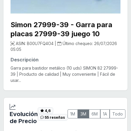
Simon 27999-39 - Garra para
placas 27999-39 juego 10
ASIN: B00U7FQ4O4 |
Último chequeo: 26/07/2026
05:05
Descripción
Garra para bastidor metálico (10 uds) SIMON 82 27999-
39 | Producto de calidad | Muy conveniente | Fácil de
usar...
4,6
Evolución
1M
3M
6M
1A
Todo
55 reseñas
de Precio