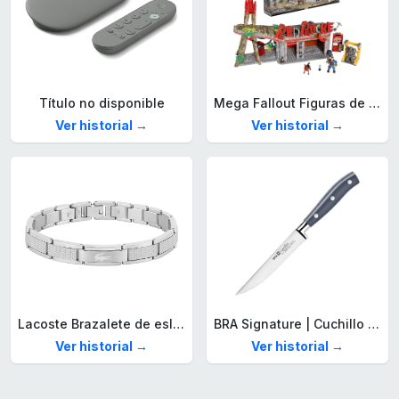
Título no disponible
Mega Fallout Figuras de acción y Juguetes de construcción, Parada de Camiones Red Rocket con 824 Piezas, 2 Personajes articulados y Accesorios, para coleccionistas, HXT00
Ver historial →
Ver historial →
Lacoste Brazalete de eslabón para Hombre Colección STENCIL de Acero inoxidable
BRA Signature | Cuchillo tomatero 120 mm, Acero Inoxidable alemán forjado con Molibdeno Vanadio, Mango Remachado ABS, Diseño Ergonómico, Hoja 1,6 mm espesor
Ver historial →
Ver historial →