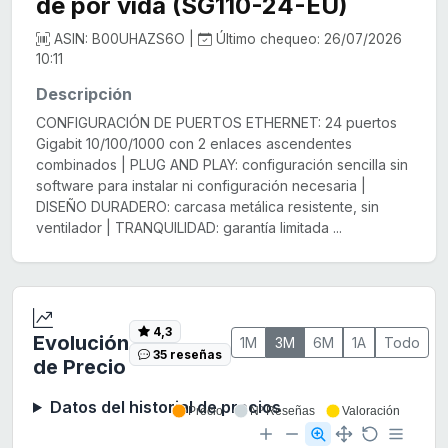
de por vida (SG110-24-EU)
ASIN: B00UHAZS6O |
Último chequeo: 26/07/2026
10:11
Descripción
CONFIGURACIÓN DE PUERTOS ETHERNET: 24 puertos
Gigabit 10/100/1000 con 2 enlaces ascendentes
combinados | PLUG AND PLAY: configuración sencilla sin
software para instalar ni configuración necesaria |
DISEÑO DURADERO: carcasa metálica resistente, sin
ventilador | TRANQUILIDAD: garantía limitada ...
4,3
Evolución
1M
3M
6M
1A
Todo
35 reseñas
de Precio
Datos del historial de precios
Precio
Nº Reseñas
Valoración