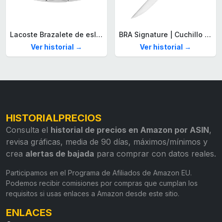
Lacoste Brazalete de eslabón para Hombre Colección STENCIL de Acero inoxidable
BRA Signature | Cuchillo tomatero 120 mm, Acero Inoxidable alemán forjado con Molibdeno Vanadio, Mango Remachado ABS, Diseño Ergonómico, Hoja 1,6 mm espesor
Ver historial →
Ver historial →
HISTORIALPRECIOS
Consulta el
historial de precios en Amazon por ASIN
,
revisa gráficas, media de 90 días, máximos/mínimos y
crea
alertas de bajada
para comprar con datos reales.
Participamos en el Programa de Afiliados de Amazon EU.
Podemos recibir comisiones por compras que cumplan los
requisitos si usas enlaces a Amazon desde este sitio.
ENLACES