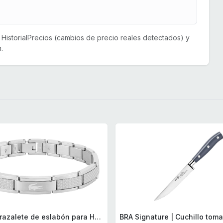
or HistorialPrecios (cambios de precio reales detectados) y
.
Lacoste Brazalete de eslabón para Hombre Colección STENCIL de Acero inoxidable