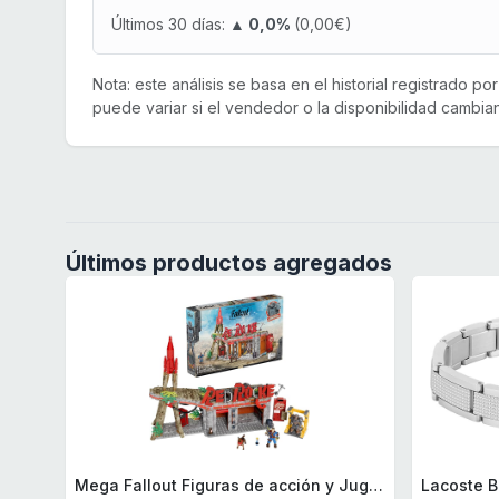
Últimos 30 días:
▲ 0,0%
(0,00€)
Nota: este análisis se basa en el historial registrado p
puede variar si el vendedor o la disponibilidad cambian
Últimos productos agregados
Mega Fallout Figuras de acción y Juguetes de construcción, Parada de Camiones Red Rocket con 824 Piezas, 2 Personajes articulados y Accesorios, para coleccionistas, HXT00