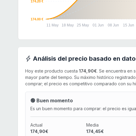
174.20 €
174.00 €
11 May
18 May
25 May
01 Jun
08 Jun
15 Jun
Análisis del precio basado en dato
Hoy este producto cuesta
174,90€
. Se encuentra en 
mayor parte del tiempo. Su máximo histórico registrad
comprar; el precio es competitivo comparado con su his
🟢 Buen momento
Es un buen momento para comprar: el precio es igual 
Actual
Media
174,90€
174,45€