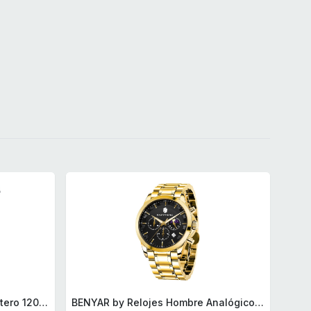
BRA Signature | Cuchillo tomatero 120 mm, Acero Inoxidable alemán forjado con Molibdeno Vanadio, Mango Remachado ABS, Diseño Ergonómico, Hoja 1,6 mm espesor
BENYAR by Relojes Hombre Analógico Cuarzo Cronografo Impermeable Luminoso Fecha Moda Casual Reloj de Pulsera Elegante Regalo para Hombre