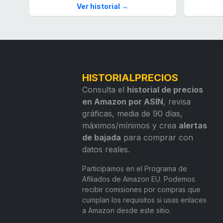
Ver historial →
HISTORIALPRECIOS
Consulta el
historial de precios
en Amazon por ASIN
, revisa
gráficas, media de 90 días,
máximos/mínimos y crea
alertas
de bajada
para comprar con
datos reales.
Participamos en el Programa de
Afiliados de Amazon EU. Podemos
recibir comisiones por compras que
cumplan los requisitos si usas enlaces
a Amazon desde este sitio.