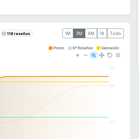
1M
3M
6M
1A
Todo
118 reseñas
Precio
Nº Reseñas
Valoración
119
118
117