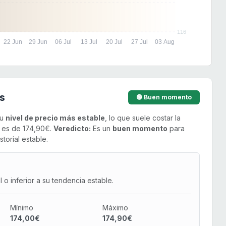
116
22 Jun
29 Jun
06 Jul
13 Jul
20 Jul
27 Jul
03 Aug
s
🟢 Buen momento
su
nivel de precio más estable
, lo que suele costar la
o es de 174,90€.
Veredicto:
Es un
buen momento
para
torial estable.
o inferior a su tendencia estable.
Mínimo
Máximo
174,00€
174,90€