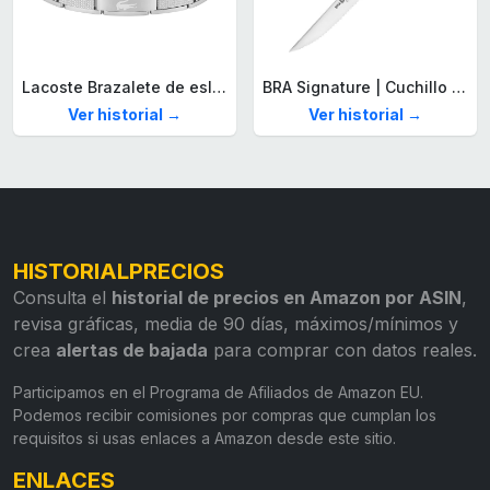
Lacoste Brazalete de eslabón para Hombre Colección STENCIL de Acero inoxidable
BRA Signature | Cuchillo tomatero 120 mm, Acero Inoxidable alemán forjado con Molibdeno Vanadio, Mango Remachado ABS, Diseño Ergonómico, Hoja 1,6 mm espesor
Ver historial →
Ver historial →
HISTORIALPRECIOS
Consulta el
historial de precios en Amazon por ASIN
,
revisa gráficas, media de 90 días, máximos/mínimos y
crea
alertas de bajada
para comprar con datos reales.
Participamos en el Programa de Afiliados de Amazon EU.
Podemos recibir comisiones por compras que cumplan los
requisitos si usas enlaces a Amazon desde este sitio.
ENLACES