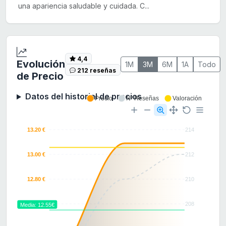
una apariencia saludable y cuidada. C...
4,4
Evolución
1M
3M
6M
1A
Todo
212 reseñas
de Precio
Datos del historial de precios
Precio
Nº Reseñas
Valoración
13.20 €
214
13.00 €
212
12.80 €
210
12.60 €
208
Media: 12.55€