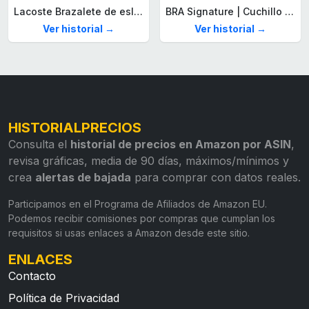
Lacoste Brazalete de eslabón para Hombre Colección STENCIL de Acero inoxidable
BRA Signature | Cuchillo tomatero 120 mm, Acero Inoxidable alemán forjado con Molibdeno Vanadio, Mango Remachado ABS, Diseño Ergonómico, Hoja 1,6 mm espesor
Ver historial →
Ver historial →
HISTORIALPRECIOS
Consulta el
historial de precios en Amazon por ASIN
,
revisa gráficas, media de 90 días, máximos/mínimos y
crea
alertas de bajada
para comprar con datos reales.
Participamos en el Programa de Afiliados de Amazon EU.
Podemos recibir comisiones por compras que cumplan los
requisitos si usas enlaces a Amazon desde este sitio.
ENLACES
Contacto
Política de Privacidad