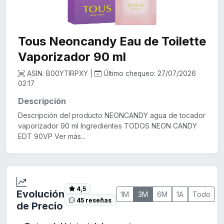
Tous Neoncandy Eau de Toilette
Vaporizador 90 ml
ASIN: B00YTIRPXY |
Último chequeo: 27/07/2026
02:17
Descripción
Descripción del producto NEONCANDY agua de tocador
vaporizador 90 ml Ingredientes TODOS NEON CANDY
EDT 90VP Ver más...
4,5
Evolución
1M
3M
6M
1A
Todo
45 reseñas
de Precio