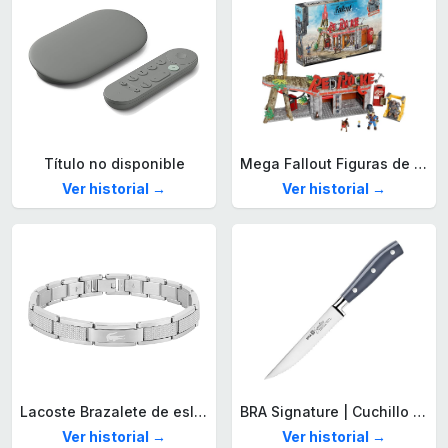
Título no disponible
Mega Fallout Figuras de acción y Juguetes de construcción, Parada de Camiones Red Rocket con 824 Piezas, 2 Personajes articulados y Accesorios, para coleccionistas, HXT00
Ver historial →
Ver historial →
Lacoste Brazalete de eslabón para Hombre Colección STENCIL de Acero inoxidable
BRA Signature | Cuchillo tomatero 120 mm, Acero Inoxidable alemán forjado con Molibdeno Vanadio, Mango Remachado ABS, Diseño Ergonómico, Hoja 1,6 mm espesor
Ver historial →
Ver historial →