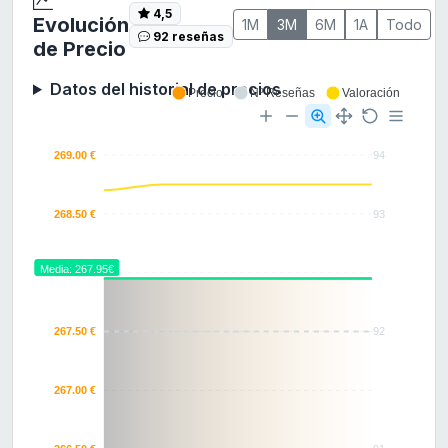
4,5
Evolución
1M
3M
6M
1A
Todo
92 reseñas
de Precio
Datos del historial de precios
Precio
Nº Reseñas
Valoración
269.00 €
94
268.50 €
93
Media: 267.95€
268.00 €
267.50 €
92
267.00 €