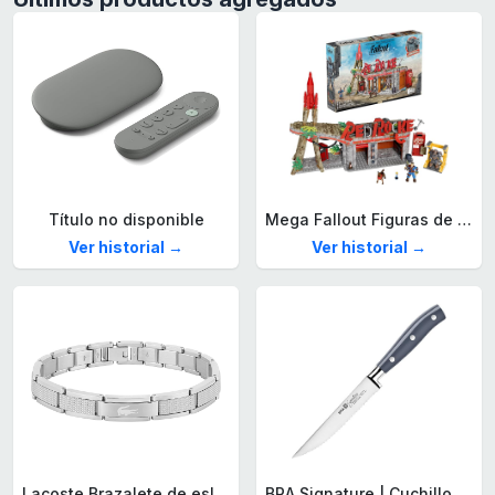
Título no disponible
Mega Fallout Figuras de acción y Juguetes de construcción, Parada de Camiones Red Rocket con 824 Piezas, 2 Personajes articulados y Accesorios, para coleccionistas, HXT00
Ver historial →
Ver historial →
Lacoste Brazalete de eslabón para Hombre Colección STENCIL de Acero inoxidable
BRA Signature | Cuchillo tomatero 120 mm, Acero Inoxidable alemán forjado con Molibdeno Vanadio, Mango Remachado ABS, Diseño Ergonómico, Hoja 1,6 mm espesor