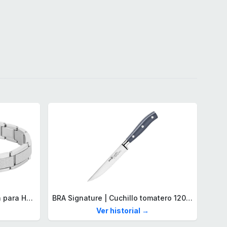
Lacoste Brazalete de eslabón para Hombre Colección STENCIL de Acero inoxidable
BRA Signature | Cuchillo tomatero 120 mm, Acero Inoxidable alemán forjado con Molibdeno Vanadio, Mango Remachado ABS, Diseño Ergonómico, Hoja 1,6 mm espesor
Ver historial →