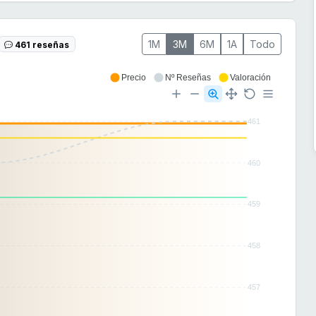
1M
3M
6M
1A
Todo
461 reseñas
Precio
Nº Reseñas
Valoración
461
460
459
458
457