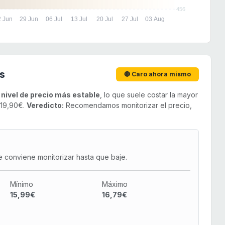
456
2 Jun
29 Jun
06 Jul
13 Jul
20 Jul
27 Jul
03 Aug
s
🔴 Caro ahora mismo
u
nivel de precio más estable
, lo que suele costar la mayor
 19,90€.
Veredicto:
Recomendamos monitorizar el precio,
e conviene monitorizar hasta que baje.
Mínimo
Máximo
15,99€
16,79€