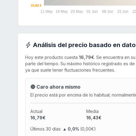
15.80 €
11 May
18 May
25 May
01 Jun
08 Jun
15 Jun
2
Análisis del precio basado en dato
Hoy este producto cuesta
16,79€
. Se encuentra en s
parte del tiempo. Su máximo histórico registrado es de
ya que suele tener fluctuaciones frecuentes.
🔴 Caro ahora mismo
El precio está por encima de lo habitual; normalment
Actual
Media
16,79€
16,43€
Últimos 30 días:
▲ 0,0%
(0,00€)