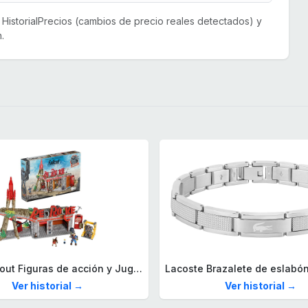
or HistorialPrecios (cambios de precio reales detectados) y
.
Mega Fallout Figuras de acción y Juguetes de construcción, Parada de Camiones Red Rocket con 824 Piezas, 2 Personajes articulados y Accesorios, para coleccionistas, HXT00
Ver historial →
Ver historial →