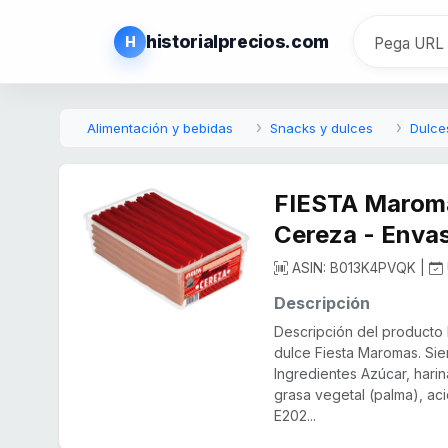
historialprecios.com
H
Alimentación y bebidas
Snacks y dulces
Dulce
FIESTA Maroma
Cereza - Enva
ASIN: B013K4PVQK |
Descripción
Descripción del producto 
dulce Fiesta Maromas. Sie
Ingredientes Azúcar, hari
grasa vegetal (palma), ac
E202...