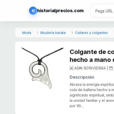
historialprecios.com
H
Moda
Bisutería barata
Collares y colgantes
Colgante de co
hecho a mano 
ASIN: B016V3D88A |
Descripción
Abraza la energía espiritu
cola de ballena hecho a m
significado espiritual, si
la unidad familiar y el a
por Wi...