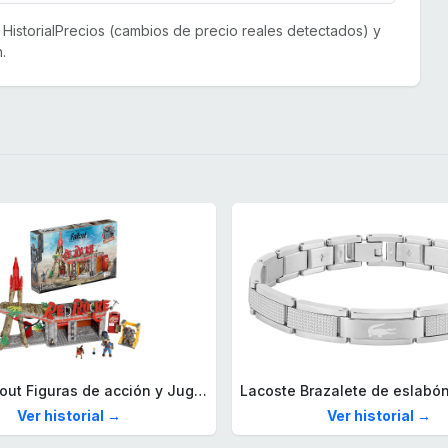
or HistorialPrecios (cambios de precio reales detectados) y
.
Mega Fallout Figuras de acción y Juguetes de construcción, Parada de Camiones Red Rocket con 824 Piezas, 2 Personajes articulados y Accesorios, para coleccionistas, HXT00
Ver historial →
Ver historial →