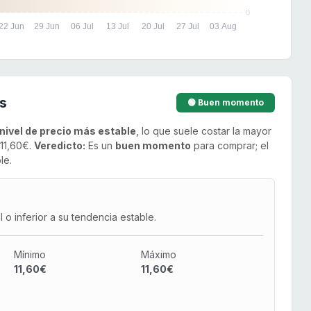
0
22 Jun
29 Jun
06 Jul
13 Jul
20 Jul
27 Jul
03 Aug
s
🟢 Buen momento
nivel de precio más estable
, lo que suele costar la mayor
 11,60€.
Veredicto:
Es un
buen momento
para comprar; el
le.
o inferior a su tendencia estable.
Mínimo
Máximo
11,60€
11,60€