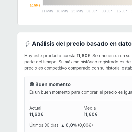
10.50 €
11 May
18 May
25 May
01 Jun
08 Jun
15 Jun
Análisis del precio basado en dato
Hoy este producto cuesta
11,60€
. Se encuentra en su
parte del tiempo. Su máximo histórico registrado es de
precio es competitivo comparado con su historial estab
🟢 Buen momento
Es un buen momento para comprar: el precio es igual 
Actual
Media
11,60€
11,60€
Últimos 30 días:
▲ 0,0%
(0,00€)