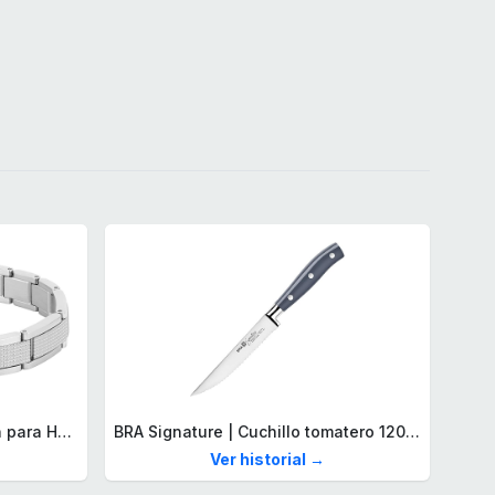
Lacoste Brazalete de eslabón para Hombre Colección STENCIL de Acero inoxidable
BRA Signature | Cuchillo tomatero 120 mm, Acero Inoxidable alemán forjado con Molibdeno Vanadio, Mango Remachado ABS, Diseño Ergonómico, Hoja 1,6 mm espesor
Ver historial →