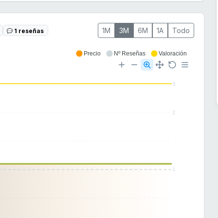
1M
3M
6M
1A
Todo
1 reseñas
Precio
Nº Reseñas
Valoración
3
2
1