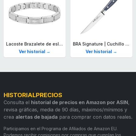
Lacoste Brazalete de eslabón para Hombre Colección STENCIL de Acero inoxidable
BRA Signature | Cuchillo tomatero 120 mm, Acero Inoxidable alemán forjado con Molibdeno Vanadio, Mango Remachado ABS, Diseño Ergonómico, Hoja 1,6 mm espesor
Ver historial →
Ver historial →
HISTORIALPRECIOS
Consulta el
historial de precios en Amazon por ASIN
,
revisa gráficas, media de 90 días, máximos/mínimos y
crea
alertas de bajada
para comprar con datos reales.
Participamos en el Programa de Afiliados de Amazon EU.
Podemos recibir comisiones por compras que cumplan los