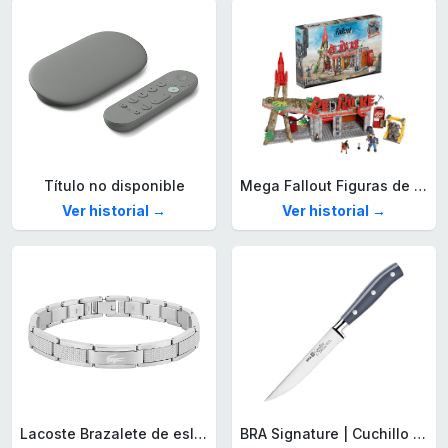
Título no disponible
Mega Fallout Figuras de acción y Juguetes de construcción, Parada de Camiones Red Rocket con 824 Piezas, 2 Personajes articulados y Accesorios, para coleccionistas, HXT00
Ver historial →
Ver historial →
Lacoste Brazalete de eslabón para Hombre Colección STENCIL de Acero inoxidable
BRA Signature | Cuchillo tomatero 120 mm, Acero Inoxidable alemán forjado con Molibdeno Vanadio, Mango Remachado ABS, Diseño Ergonómico, Hoja 1,6 mm espesor