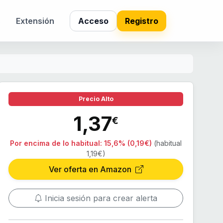
s
Extensión
Acceso
Registro
Precio Alto
1,37
€
Por encima de lo habitual:
15,6% (0,19€)
(habitual
1,19€)
Ver oferta en Amazon
Inicia sesión para crear alerta