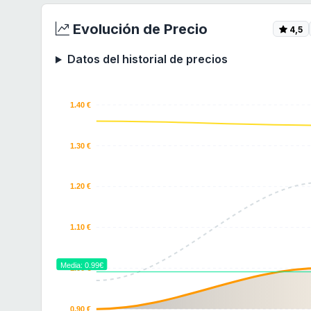
Evolución de Precio
4,5
Datos del historial de precios
1.40 €
1.30 €
1.20 €
1.10 €
Media: 0.99€
1.00 €
0.90 €