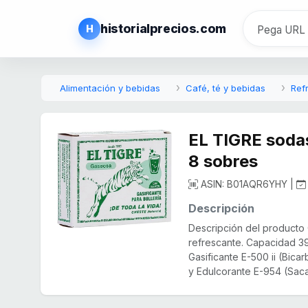
historialprecios.com
H
Alimentación y bebidas
Café, té y bebidas
Ref
EL TIGRE sodas
8 sobres
ASIN: B01AQR6YHY |
Descripción
Descripción del producto 
refrescante. Capacidad 39
Gasificante E-500 ii (Bica
y Edulcorante E-954 (Sacar