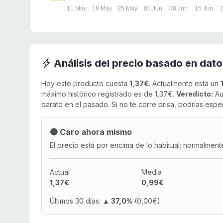
11 May
18 May
25 May
01 Jun
08 Jun
15 Jun
2
Análisis del precio basado en dato
Hoy este producto cuesta
1,37€
. Actualmente está un
máximo histórico registrado es de 1,37€.
Veredicto:
Au
barato en el pasado. Si no te corre prisa, podrías esper
🔴 Caro ahora mismo
El precio está por encima de lo habitual; normalment
Actual
Media
1,37€
0,99€
Últimos 30 días:
▲ 37,0%
(0,00€)