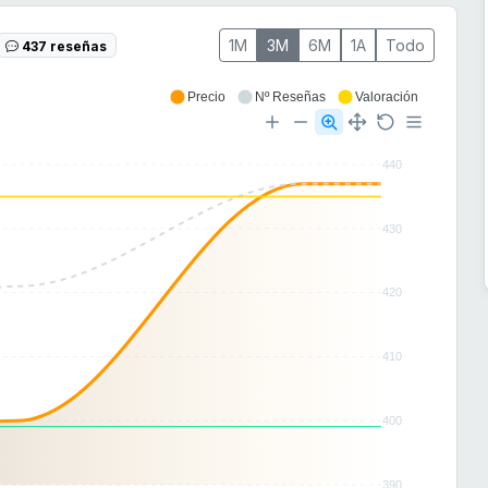
1M
3M
6M
1A
Todo
437 reseñas
Precio
Nº Reseñas
Valoración
440
430
420
410
400
390