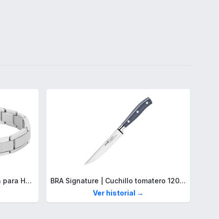
Lacoste Brazalete de eslabón para Hombre Colección STENCIL de Acero inoxidable
BRA Signature | Cuchillo tomatero 120 mm, Acero Inoxidable alemán forjado con Molibdeno Vanadio, Mango Remachado ABS, Diseño Ergonómico, Hoja 1,6 mm espesor
Ver historial →