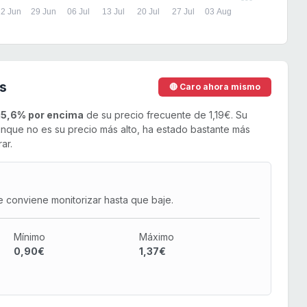
2 Jun
29 Jun
06 Jul
13 Jul
20 Jul
27 Jul
03 Aug
s
🔴 Caro ahora mismo
15,6% por encima
de su precio frecuente de 1,19€. Su
nque no es su precio más alto, ha estado bastante más
ar.
e conviene monitorizar hasta que baje.
Mínimo
Máximo
0,90€
1,37€