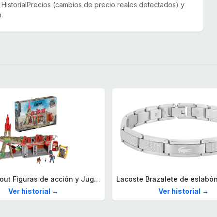
or HistorialPrecios (cambios de precio reales detectados) y
.
Mega Fallout Figuras de acción y Juguetes de construcción, Parada de Camiones Red Rocket con 824 Piezas, 2 Personajes articulados y Accesorios, para coleccionistas, HXT00
Ver historial →
Ver historial →