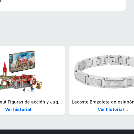
.
Mega Fallout Figuras de acción y Juguetes de construcción, Parada de Camiones Red Rocket con 824 Piezas, 2 Personajes articulados y Accesorios, para coleccionistas, HXT00
Ver historial →
Ver historial →