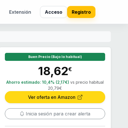
s
Extensión
Acceso
Registro
Buen Precio (Bajo lo habitual)
18,62
€
Ahorro estimado:
10,4% (2,17€)
vs precio habitual
20,79€
Ver oferta en Amazon
Inicia sesión para crear alerta