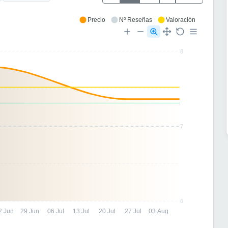
Precio
Nº Reseñas
Valoración
8
7
6
2 Jun
29 Jun
06 Jul
13 Jul
20 Jul
27 Jul
03 Aug