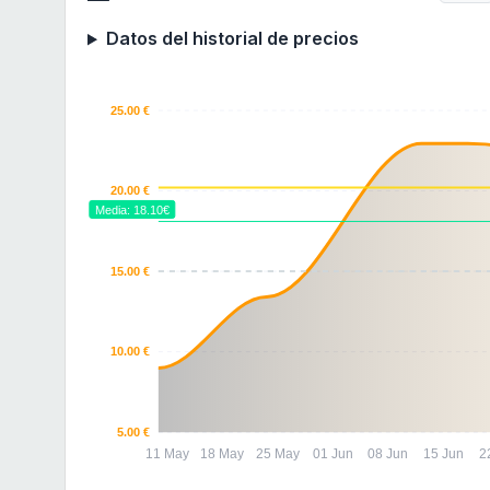
Datos del historial de precios
25.00 €
20.00 €
Media: 18.10€
15.00 €
10.00 €
5.00 €
11 May
18 May
25 May
01 Jun
08 Jun
15 Jun
2