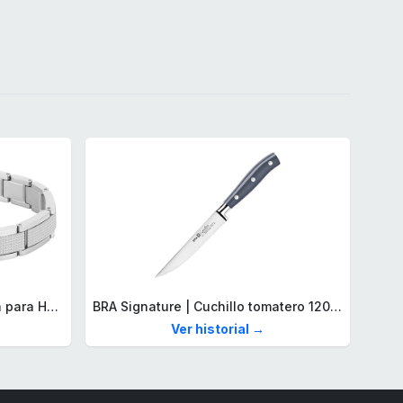
Lacoste Brazalete de eslabón para Hombre Colección STENCIL de Acero inoxidable
BRA Signature | Cuchillo tomatero 120 mm, Acero Inoxidable alemán forjado con Molibdeno Vanadio, Mango Remachado ABS, Diseño Ergonómico, Hoja 1,6 mm espesor
Ver historial →