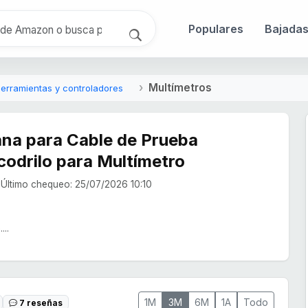
Populares
Bajada
Multímetros
erramientas y controladores
na para Cable de Prueba
codrilo para Multímetro
Último chequeo: 25/07/2026 10:10
...
1M
3M
6M
1A
Todo
7 reseñas